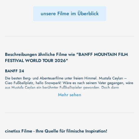
unsere Filme im Überblick
Beschreibungen ähnliche Filme wie "BANFF MOUNTAIN FILM
FESTIVAL WORLD TOUR 2026"
BANFF 24
Die besten Berg- und Abenteuerfilme unter freiem Himmel. Mustafa Ceylan –
Ciao Fußballplatz, hallo Snowpark! Wäre es nach seinem Vater gegangen, wäre
aus Mustafa Ceylan ein berühmter Fußballspieler geworden. Doch dann
entdeckte er mit 15 das Skifahren für sich... Cross Countries – Kilian Bron nimmt
Mehr sehen
uns mit auf eine Reise quer durch Nordamerika – natürlich mit dem
Mountainbike. Von Sedona, über Squamish und Grand Junction geht es bis in
den Großstadtdschungel von New York City. Reel Rock: DNA – Futuristisch,
absurd, next level: Dem Franzosen Sébastien Bouin gelingt die Erstbegehung
der Route „DNA“ in der Verdonschlucht in Südfrankreich. Subterranean – Die
Höhlenforscher Katie Graham und Franck Tuot wollen die tiefste und längste
Höhle von British Columbia finden. Gemeinsam mit ihren Teams und begeben
sich auf eine mehrtägige Expedition unter Tage. Chronoception – Fasziniert von
cinetixx Filme - Ihre Quelle für filmische Inspiration!
den gewaltigen Gipfeln des westlichen Tian-Shan-Gebirges nimmt eine Gruppe
von Freerider:innen die anstrengende Anreise durch die endlosen Weiten der