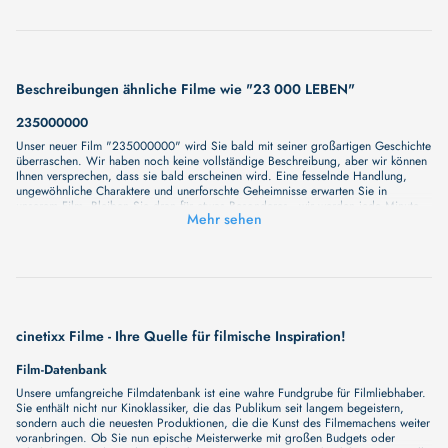
Beschreibungen ähnliche Filme wie "23 000 LEBEN"
235000000
Unser neuer Film "235000000" wird Sie bald mit seiner großartigen Geschichte
überraschen. Wir haben noch keine vollständige Beschreibung, aber wir können
Ihnen versprechen, dass sie bald erscheinen wird. Eine fesselnde Handlung,
ungewöhnliche Charaktere und unerforschte Geheimnisse erwarten Sie in
unserem Film. Bleiben Sie dran für etwas Besonderes - wir werden jede Minute
Mehr sehen
mehr Details enthüllen!
ROOM 237
Die Macher der Dokumentation "Room 237" gehen dieser Theorie auf den
Grund. Durch Interviews mit Fans und Intellektuellen wollen sie herausfinden, was
es bedeutet, ein Fan zu sein, was diese vermeintlichen tieferen Botschaften in
Filmen für sie bedeuten und wie sie ihre Leben verändert haben. Insgesamt fünf
verschiedene vermeintlichen Mysterien, die in der Handlung von "Shining"
verborgen sein sollen, werden dabei näher beleuchtet.
cinetixx Filme - Ihre Quelle für filmische Inspiration!
23F
Film-Datenbank
Unser neuer Film "23F" wird Sie bald mit seiner großartigen Geschichte
überraschen. Wir haben noch keine vollständige Beschreibung, aber wir können
Unsere umfangreiche Filmdatenbank ist eine wahre Fundgrube für Filmliebhaber.
Ihnen versprechen, dass sie bald erscheinen wird. Eine fesselnde Handlung,
Sie enthält nicht nur Kinoklassiker, die das Publikum seit langem begeistern,
ungewöhnliche Charaktere und unerforschte Geheimnisse erwarten Sie in
sondern auch die neuesten Produktionen, die die Kunst des Filmemachens weiter
unserem Film. Bleiben Sie dran für etwas Besonderes - wir werden jede Minute
voranbringen. Ob Sie nun epische Meisterwerke mit großen Budgets oder