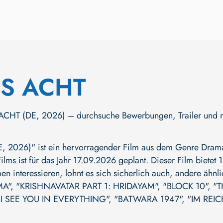
S ACHT
T (DE, 2026) – durchsuche Bewerbungen, Trailer und mehr.
2026)" ist ein hervorragender Film aus dem Genre Drama, 
ilms ist für das Jahr 17.09.2026 geplant. Dieser Film biete
en interessieren, lohnt es sich sicherlich auch, andere ähn
MA"
,
"KRISHNAVATAR PART 1: HRIDAYAM"
,
"BLOCK 10"
,
"T
I SEE YOU IN EVERYTHING"
,
"BATWARA 1947"
,
"IM REIC