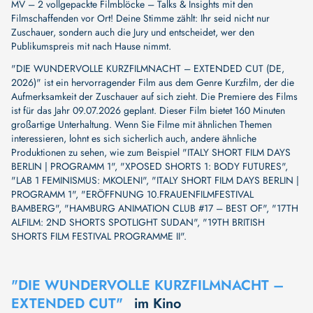
MV – 2 vollgepackte Filmblöcke – Talks & Insights mit den
Filmschaffenden vor Ort! Deine Stimme zählt: Ihr seid nicht nur
Zuschauer, sondern auch die Jury und entscheidet, wer den
Publikumspreis mit nach Hause nimmt.
"DIE WUNDERVOLLE KURZFILMNACHT – EXTENDED CUT (DE,
2026)" ist ein hervorragender Film aus dem Genre Kurzfilm, der die
Aufmerksamkeit der Zuschauer auf sich zieht. Die Premiere des Films
ist für das Jahr 09.07.2026 geplant. Dieser Film bietet 160 Minuten
großartige Unterhaltung. Wenn Sie Filme mit ähnlichen Themen
interessieren, lohnt es sich sicherlich auch, andere ähnliche
Produktionen zu sehen, wie zum Beispiel
"ITALY SHORT FILM DAYS
BERLIN | PROGRAMM 1"
,
"XPOSED SHORTS 1: BODY FUTURES"
,
"LAB 1 FEMINISMUS: MKOLENI"
,
"ITALY SHORT FILM DAYS BERLIN |
PROGRAMM 1"
,
"ERÖFFNUNG 10.FRAUENFILMFESTIVAL
BAMBERG"
,
"HAMBURG ANIMATION CLUB #17 – BEST OF"
,
"17TH
ALFILM: 2ND SHORTS SPOTLIGHT SUDAN"
,
"19TH BRITISH
SHORTS FILM FESTIVAL PROGRAMME II"
.
"DIE WUNDERVOLLE KURZFILMNACHT –
EXTENDED CUT"
im Kino