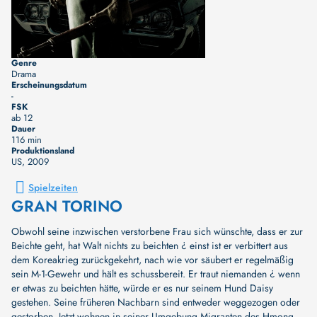
Genre
Drama
Erscheinungsdatum
-
FSK
ab 12
Dauer
116 min
Produktionsland
US
, 2009
Spielzeiten
GRAN TORINO
Obwohl seine inzwischen verstorbene Frau sich wünschte, dass er zur
Beichte geht, hat Walt nichts zu beichten ¿ einst ist er verbittert aus
dem Koreakrieg zurückgekehrt, nach wie vor säubert er regelmäßig
sein M-1-Gewehr und hält es schussbereit. Er traut niemanden ¿ wenn
er etwas zu beichten hätte, würde er es nur seinem Hund Daisy
gestehen. Seine früheren Nachbarn sind entweder weggezogen oder
gestorben. Jetzt wohnen in seiner Umgebung Migranten des Hmong-