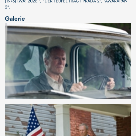
(1976) (WA: 2026)"
,
"DER TEUFEL TRÄGT PRADA 2"
,
"AWARAPAN
2"
.
Galerie