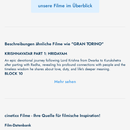
unsere Filme im Überblick
Beschreibungen ähnliche Filme wie "GRAN TORINO"
KRISHNAVATAR PART 1: HRIDAYAM
An epic devotional journey following Lord Krishna from Dwarka to Kurukshetra
after parting with Radha, revealing his profound connections with people and the
timeless wisdom he shares about love, duty, and life's deeper meaning.
BLOCK 10
Unser neuer Film "BLOCK 10" wird Sie bald mit seiner großartigen Geschichte
Mehr sehen
überraschen. Wir haben noch keine vollständige Beschreibung, aber wir können
Ihnen versprechen, dass sie bald erscheinen wird. Eine fesselnde Handlung,
ungewöhnliche Charaktere und unerforschte Geheimnisse erwarten Sie in
unserem Film. Bleiben Sie dran für etwas Besonderes - wir werden jede Minute
mehr Details enthüllen!
THE REVENANT (10TH ANNIVERSARY)
The Revenant: Der Rückkehrer Re-Release Spektakulär in jeder Hinsicht: Zum
cinetixx Filme - Ihre Quelle für filmische Inspiration!
10jährigen Jubiläum kehrt das mehrfach Oscar® prämierte und außergewöhnlich
bildgewaltige Filmepos THE REVENANT:DER RÜCKKEHRER von 2.-5. April
Film-Datenbank
noch einmal zurück auf die große Leinwand.