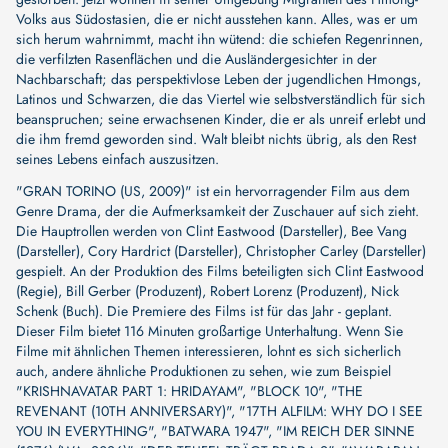
Volks aus Südostasien, die er nicht ausstehen kann. Alles, was er um
sich herum wahrnimmt, macht ihn wütend: die schiefen Regenrinnen,
die verfilzten Rasenflächen und die Ausländergesichter in der
Nachbarschaft; das perspektivlose Leben der jugendlichen Hmongs,
Latinos und Schwarzen, die das Viertel wie selbstverständlich für sich
beanspruchen; seine erwachsenen Kinder, die er als unreif erlebt und
die ihm fremd geworden sind. Walt bleibt nichts übrig, als den Rest
seines Lebens einfach auszusitzen.
"GRAN TORINO (US, 2009)" ist ein hervorragender Film aus dem
Genre Drama, der die Aufmerksamkeit der Zuschauer auf sich zieht.
Die Hauptrollen werden von
Clint Eastwood (Darsteller)
,
Bee Vang
(Darsteller)
,
Cory Hardrict (Darsteller)
,
Christopher Carley (Darsteller)
gespielt. An der Produktion des Films beteiligten sich
Clint Eastwood
(Regie)
,
Bill Gerber (Produzent)
,
Robert Lorenz (Produzent)
,
Nick
Schenk (Buch)
. Die Premiere des Films ist für das Jahr - geplant.
Dieser Film bietet 116 Minuten großartige Unterhaltung. Wenn Sie
Filme mit ähnlichen Themen interessieren, lohnt es sich sicherlich
auch, andere ähnliche Produktionen zu sehen, wie zum Beispiel
"KRISHNAVATAR PART 1: HRIDAYAM"
,
"BLOCK 10"
,
"THE
REVENANT (10TH ANNIVERSARY)"
,
"17TH ALFILM: WHY DO I SEE
YOU IN EVERYTHING"
,
"BATWARA 1947"
,
"IM REICH DER SINNE