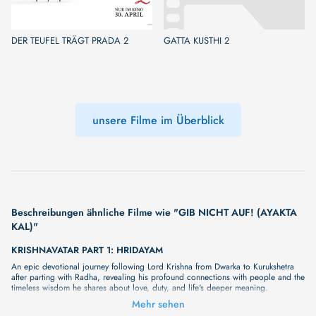
DER TEUFEL TRÄGT PRADA 2
GATTA KUSTHI 2
unsere Filme im Überblick
Beschreibungen ähnliche Filme wie "GIB NICHT AUF! (AYAKTA
KAL)"
KRISHNAVATAR PART 1: HRIDAYAM
An epic devotional journey following Lord Krishna from Dwarka to Kurukshetra
after parting with Radha, revealing his profound connections with people and the
timeless wisdom he shares about love, duty, and life's deeper meaning.
BLOCK 10
Mehr sehen
Unser neuer Film "BLOCK 10" wird Sie bald mit seiner großartigen Geschichte