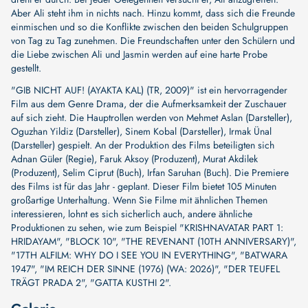
Aber Ali steht ihm in nichts nach. Hinzu kommt, dass sich die Freunde
einmischen und so die Konflikte zwischen den beiden Schulgruppen
von Tag zu Tag zunehmen. Die Freundschaften unter den Schülern und
die Liebe zwischen Ali und Jasmin werden auf eine harte Probe
gestellt.
"GIB NICHT AUF! (AYAKTA KAL) (TR, 2009)" ist ein hervorragender
Film aus dem Genre Drama, der die Aufmerksamkeit der Zuschauer
auf sich zieht. Die Hauptrollen werden von
Mehmet Aslan (Darsteller)
,
Oguzhan Yildiz (Darsteller)
,
Sinem Kobal (Darsteller)
,
Irmak Ünal
(Darsteller)
gespielt. An der Produktion des Films beteiligten sich
Adnan Güler (Regie)
,
Faruk Aksoy (Produzent)
,
Murat Akdilek
(Produzent)
,
Selim Ciprut (Buch)
,
Irfan Saruhan (Buch)
. Die Premiere
des Films ist für das Jahr - geplant. Dieser Film bietet 105 Minuten
großartige Unterhaltung. Wenn Sie Filme mit ähnlichen Themen
interessieren, lohnt es sich sicherlich auch, andere ähnliche
Produktionen zu sehen, wie zum Beispiel
"KRISHNAVATAR PART 1:
HRIDAYAM"
,
"BLOCK 10"
,
"THE REVENANT (10TH ANNIVERSARY)"
,
"17TH ALFILM: WHY DO I SEE YOU IN EVERYTHING"
,
"BATWARA
1947"
,
"IM REICH DER SINNE (1976) (WA: 2026)"
,
"DER TEUFEL
TRÄGT PRADA 2"
,
"GATTA KUSTHI 2"
.