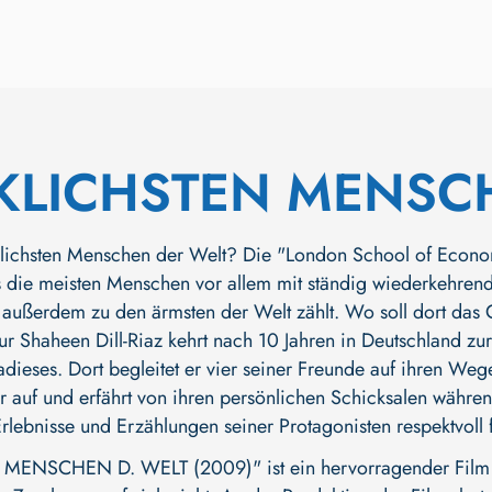
KLICHSTEN MENSCH
klichsten Menschen der Welt? Die "London School of Econom
 die meisten Menschen vor allem mit ständig wiederkehren
außerdem zu den ärmsten der Welt zählt. Wo soll dort das 
 Shaheen Dill-Riaz kehrt nach 10 Jahren in Deutschland zurü
adieses. Dort begleitet er vier seiner Freunde auf ihren We
auf und erfährt von ihren persönlichen Schicksalen währen
lebnisse und Erzählungen seiner Protagonisten respektvoll 
ENSCHEN D. WELT (2009)" ist ein hervorragender Film a