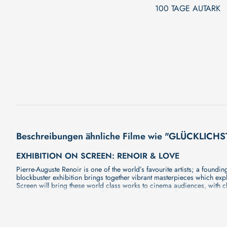
100 TAGE AUTARK
Beschreibungen ähnliche Filme wie "GLÜCKLI
EXHIBITION ON SCREEN: RENOIR & LOVE
Pierre-Auguste Renoir is one of the world’s favourite artists; a found
blockbuster exhibition brings together vibrant masterpieces which expl
Screen will bring these world class works to cinema audiences, with cl
back to a Parisian summer of love through the eyes of a true visionary. 
4.000 MEILEN FREIHEIT - MIT DEM SEGELBOOT VON
Eine Segelreise über den Nordatlantik – ein Abenteuer, das Körper, G
von Segelfreunden tritt er die 7.500 Kilometer lange Überfahrt von de