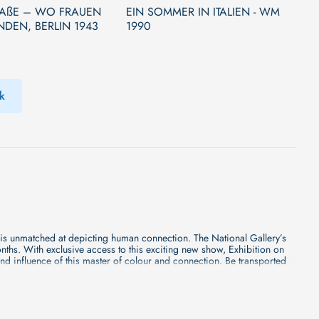
AßE – WO FRAUEN
EIN SOMMER IN ITALIEN - WM
DEN, BERLIN 1943
1990
k
e is unmatched at depicting human connection. The National Gallery’s
nths. With exclusive access to this exciting new show, Exhibition on
nd influence of this master of colour and connection. Be transported
rer, wagt sich zum ersten Mal auf hohe See. Gemeinsam mit einer Crew
e, sondern auch die innere Transformation, die Eike durchlebt.