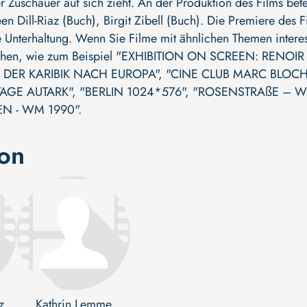
 Zuschauer auf sich zieht. An der Produktion des Films bete
en Dill-Riaz (Buch)
,
Birgit Zibell (Buch)
. Die Premiere des Fi
 Unterhaltung. Wenn Sie Filme mit ähnlichen Themen interess
ehen, wie zum Beispiel
"EXHIBITION ON SCREEN: RENOIR 
DER KARIBIK NACH EUROPA"
,
"CINE CLUB MARC BLOCH:
TAGE AUTARK"
,
"BERLIN 1024*576"
,
"ROSENSTRAßE – W
EN - WM 1990"
.
ion
z
Kathrin Lemme