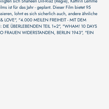
iligten sich
Shaheen Dill-Riaz (Regie)
,
Kathrin Lemme
lms ist für das Jahr - geplant. Dieser Film bietet 95
ieren, lohnt es sich sicherlich auch, andere ähnliche
& LOVE"
,
"4.000 MEILEN FREIHEIT - MIT DEM
 DIE ÜBERLEBENDEN TEIL 1+2"
,
"WHAM! 10 DAYS
O FRAUEN WIDERSTANDEN, BERLIN 1943"
,
"EIN