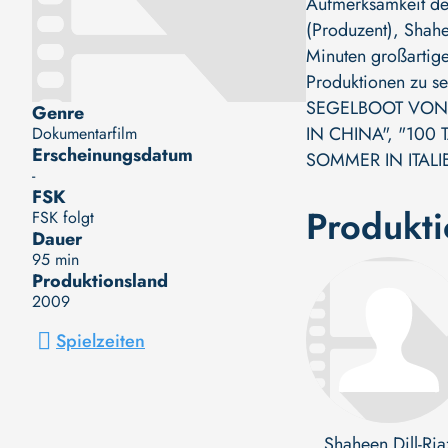
Aufmerksamkeit der
(Produzent)
,
Shahe
Minuten großartige
Produktionen zu s
SEGELBOOT VON 
Genre
IN CHINA"
,
"100 
Dokumentarfilm
Erscheinungsdatum
SOMMER IN ITALI
-
FSK
Produkt
FSK folgt
Dauer
95 min
Produktionsland
2009
Spielzeiten
Shaheen Dill-Ria