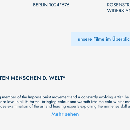
BERLIN 1024*576
ROSENSTR
WIDERSTAN
unsere Filme im Überblic
CHSTEN MENSCHEN D. WELT"
ing member of the Impressionist movement and a constantly evolving artist, h
ore love in all its forms, bringing colour and warmth into the cold winter mo
ose examination of the art and leading experts exploring the immense skill a
An unmissable opportunity to fall in love with Renoir this winter.
Mehr sehen
 DER KARIBIK NACH EUROPA
eist und Seele herausfordert. Eike, ein erfahrener Kajakfahrer und Abenteu
r Karibik nach Europa an. Der Film dokumentiert nicht nur die physische Reis