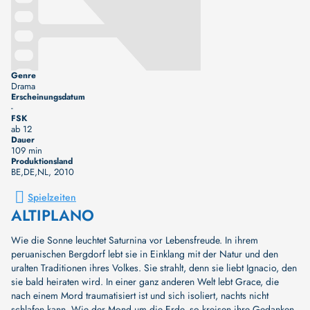
Genre
Drama
Erscheinungsdatum
-
FSK
ab 12
Dauer
109 min
Produktionsland
BE,DE,NL
, 2010
Spielzeiten
ALTIPLANO
Wie die Sonne leuchtet Saturnina vor Lebensfreude. In ihrem
peruanischen Bergdorf lebt sie in Einklang mit der Natur und den
uralten Traditionen ihres Volkes. Sie strahlt, denn sie liebt Ignacio, den
sie bald heiraten wird. In einer ganz anderen Welt lebt Grace, die
nach einem Mord traumatisiert ist und sich isoliert, nachts nicht
schlafen kann. Wie der Mond um die Erde, so kreisen ihre Gedanken