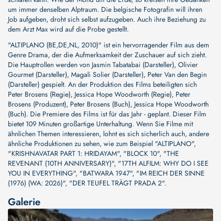
um immer denselben Alptraum. Die belgische Fotografin will ihren
Job aufgeben, droht sich selbst aufzugeben. Auch ihre Beziehung zu
dem Arzt Max wird auf die Probe gestellt.
"ALTIPLANO (BE,DE,NL, 2010)" ist ein hervorragender Film aus dem
Genre Drama, der die Aufmerksamkeit der Zuschauer auf sich zieht.
Die Hauptrollen werden von
Jasmin Tabatabai (Darsteller)
,
Olivier
Gourmet (Darsteller)
,
Magali Solier (Darsteller)
,
Peter Van den Begin
(Darsteller)
gespielt. An der Produktion des Films beteiligten sich
Peter Brosens (Regie)
,
Jessica Hope Woodworth (Regie)
,
Peter
Brosens (Produzent)
,
Peter Brosens (Buch)
,
Jessica Hope Woodworth
(Buch)
. Die Premiere des Films ist für das Jahr - geplant. Dieser Film
bietet 109 Minuten großartige Unterhaltung. Wenn Sie Filme mit
ähnlichen Themen interessieren, lohnt es sich sicherlich auch, andere
ähnliche Produktionen zu sehen, wie zum Beispiel
"ALTIPLANO"
,
"KRISHNAVATAR PART 1: HRIDAYAM"
,
"BLOCK 10"
,
"THE
REVENANT (10TH ANNIVERSARY)"
,
"17TH ALFILM: WHY DO I SEE
YOU IN EVERYTHING"
,
"BATWARA 1947"
,
"IM REICH DER SINNE
(1976) (WA: 2026)"
,
"DER TEUFEL TRÄGT PRADA 2"
.
Galerie