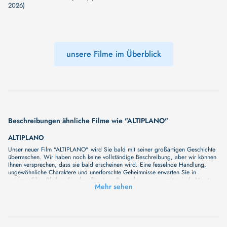
2026)
unsere Filme im Überblick
Beschreibungen ähnliche Filme wie "ALTIPLANO"
ALTIPLANO
Unser neuer Film "ALTIPLANO" wird Sie bald mit seiner großartigen Geschichte
überraschen. Wir haben noch keine vollständige Beschreibung, aber wir können
Ihnen versprechen, dass sie bald erscheinen wird. Eine fesselnde Handlung,
ungewöhnliche Charaktere und unerforschte Geheimnisse erwarten Sie in
unserem Film. Bleiben Sie dran für etwas Besonderes - wir werden jede Minute
Mehr sehen
mehr Details enthüllen!
KRISHNAVATAR PART 1: HRIDAYAM
An epic devotional journey following Lord Krishna from Dwarka to Kurukshetra
after parting with Radha, revealing his profound connections with people and the
timeless wisdom he shares about love, duty, and life's deeper meaning.