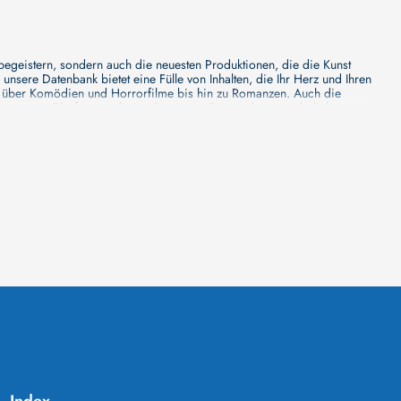
 begeistern, sondern auch die neuesten Produktionen, die die Kunst
sere Datenbank bietet eine Fülle von Inhalten, die Ihr Herz und Ihren
n über Komödien und Horrorfilme bis hin zu Romanzen. Auch die
s unsere Plattform mehr ist als nur ein Ort, an dem man beliebte
e von den Mainstream-Medien oft nicht gewürdigt werden. Aus diesem
ank zu erforschen, neue Titel zu entdecken und versteckte Filmperlen zu
ecken. Bei uns finden Sie heraus, in welchen Filmen sie mitgewirkt
n - unsere Datenbank der Schauspieler ist umfangreich und wird
Vergnügen hatten, zusammenzuarbeiten und in welchen Produktionen sie
unsere Schauspieler-Datenbank bietet Ihnen einen umfassenden Einblick
ss wir regelmäßig neue Informationen über Filme und Schauspieler
 noch faszinierenderen Erlebnis macht. Wir laden Sie ein, unsere
leinen, gemütlichen Kinos erleben möchten, in unserer
inos zu informieren, Ihren Lieblingssaal auszuwählen, die aktuellen
euesten Blockbuster zeigt und welches sich auf die Vorführung von
 Vorführzeiten. Mit cinetixx Filme können Sie Ihren Kinobesuch ganz