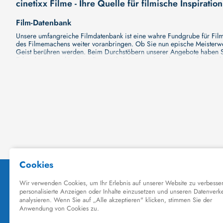
cinetixx Filme - Ihre Quelle für filmische Inspiration
Film-Datenbank
Unsere umfangreiche Filmdatenbank ist eine wahre Fundgrube für Filmli
des Filmemachens weiter voranbringen. Ob Sie nun epische Meisterwerk
Geist berühren werden. Beim Durchstöbern unserer Angebote haben Si
Erkundung verschiedener Regiestile kommt nicht zu kurz, von klassisch
Hollywood-Hits findet. Natürlich gibt es auch diese, aber darüber h
Grund ist cinetixx Filme ein Ort, der eine Fülle von Perspektiven und M
entdecken. Lassen Sie die Kinematographie zu einer noch faszinieren
Schauspieler-Datenbank
Schauspieler sind das Herz und die Seele eines Films. Bei cinetixx Fil
haben, mit wem sie gearbeitet haben und welche Rollen sie gespielt h
ständig aktualisiert. Mit unserer Ressource können Sie die Filmograf
ihre denkwürdigen Auftritte hatten. Ganz gleich, ob Sie sich für gro
in ihre Karriere und ihre Arbeit. cinetixx Filme achtet darauf, dass 
hinzufügen. Mit uns können Sie Ihr Wissen über Ihre Lieblingskünstler
Datenbank mit Schauspielern zu erkunden und ihre außergewöhnliche
Kino-Datenbank
Planen Sie bald einen Kinobesuch? Ob Sie nun Lust auf eine große P
Kinodatenbank finden Sie alle Informationen, die Sie brauchen. Wir vo
Filme zu sehen und Ihre Tickets online zu buchen. Dank unserer Plattf
Independent-Filmen oder Klassikern spezialisiert hat. Unsere Datenban