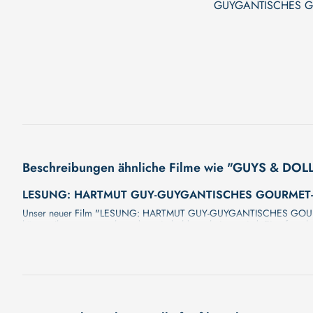
GUYGANTISCHES G
THEATER
Beschreibungen ähnliche Filme wie "GUYS & DOL
LESUNG: HARTMUT GUY-GUYGANTISCHES GOURMET-
Unser neuer Film "LESUNG: HARTMUT GUY-GUYGANTISCHES GOURMET-TH
können Ihnen versprechen, dass sie bald erscheinen wird. Eine fesse
wir werden jede Minute mehr Details enthüllen!