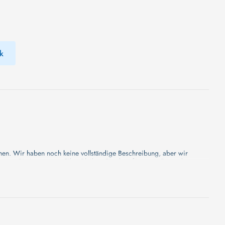
k
 Wir haben noch keine vollständige Beschreibung, aber wir
rten Sie in unserem Film. Bleiben Sie dran für etwas Besonderes -