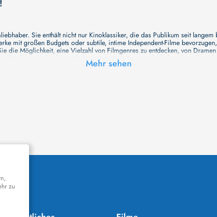
!
ebhaber. Sie enthält nicht nur Kinoklassiker, die das Publikum seit langem
e mit großen Budgets oder subtile, intime Independent-Filme bevorzugen, un
e die Möglichkeit, eine Vielzahl von Filmgenres zu entdecken, von Drame
en Erzählungen bis hin zu Experimenten mit Form und Inhalt. Wir wollen, das
Mehr sehen
inaus bemühen wir uns, Meisterwerke des unabhängigen Kinos zu zeigen, di
öglichkeiten für alle Filmliebhaber bietet. Wir laden Sie ein, unsere Datenb
deren Welt werden, die Sie erkunden können!
me laden wir Sie dazu ein, Informationen über Ihre Lieblingskünstler zu entd
aben. Von den größten Stars der Welt bis hin zu vielversprechenden Talente
ie Ihrer Lieblingsschauspieler erkunden und herausfinden, mit wem sie das 
ße Hollywood-Produktionen oder intimere, unabhängige Filme interessieren, 
unsere Datenbank nicht nur umfassend, sondern auch immer aktuell ist, so da
 und ihr filmisches Schaffen vertiefen, was das Ansehen von Filmen zu einem
n Werke zu entdecken!
remiere in einem hochmodernen Kinosaal haben oder die Atmosphäre eines k
n cinetixx Filme laden Sie ein, sich über das Programm der verschiedenen K
orm können Sie ganz einfach herausfinden, welches Kino in Ihrer Nähe die n
k bietet eine Vielzahl von Informationen über Kinos, vom Standort bis zu den