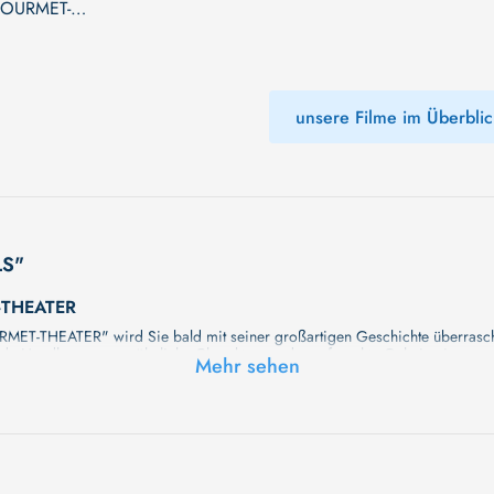
OURMET-
unsere Filme im Überblic
LS"
THEATER
EATER" wird Sie bald mit seiner großartigen Geschichte überraschen.
lnde Handlung, ungewöhnliche Charaktere und unerforschte Geheimnisse erwa
Mehr sehen