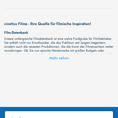
cinetixx Filme - Ihre Quelle für filmische Inspiration!
Film-Datenbank
Unsere umfangreiche Filmdatenbank ist eine wahre Fundgrube für Filmliebhaber.
Sie enthält nicht nur Kinoklassiker, die das Publikum seit langem begeistern,
sondern auch die neuesten Produktionen, die die Kunst des Filmemachens weiter
voranbringen. Ob Sie nun epische Meisterwerke mit großen Budgets oder
subtile, intime Independent-Filme bevorzugen, unsere Datenbank bietet eine Fülle
Mehr sehen
von Inhalten, die Ihr Herz und Ihren Geist berühren werden. Beim Durchstöbern
unserer Angebote haben Sie die Möglichkeit, eine Vielzahl von Filmgenres zu
entdecken, von Dramen über Komödien und Horrorfilme bis hin zu Romanzen.
Auch die Erkundung verschiedener Regiestile kommt nicht zu kurz, von
klassischen Erzählungen bis hin zu Experimenten mit Form und Inhalt. Wir
wollen, dass unsere Plattform mehr ist als nur ein Ort, an dem man beliebte
Hollywood-Hits findet. Natürlich gibt es auch diese, aber darüber hinaus
bemühen wir uns, Meisterwerke des unabhängigen Kinos zu zeigen, die von den
Mainstream-Medien oft nicht gewürdigt werden. Aus diesem Grund ist cinetixx
Filme ein Ort, der eine Fülle von Perspektiven und Möglichkeiten für alle
Filmliebhaber bietet. Wir laden Sie ein, unsere Datenbank zu erforschen, neue
Titel zu entdecken und versteckte Filmperlen zu entdecken. Lassen Sie die
Kinematographie zu einer noch faszinierenderen Welt werden, die Sie erkunden
können!