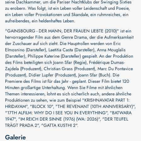
seine Dachkammer, um die Pariser Nachtklubs der Swinging Sixties
zu erobern. Was folgt, ist ein Leben voller Leidenschaft und Poesie,
ein Leben voller Provokationen und Skandale, ein ruhmreiches, ein
aufreibendes, ein heldenhaftes Leben.
"GAINSBOURG - DER MANN, DER FRAUEN LIEBTE (2010)" ist ein
hervorragender Film aus dem Genre Drama, der die Aufmerksamkeit
der Zuschauer auf sich zieht. Die Hauptrollen werden von
Eric
Elmosnino (Darsteller)
,
Laetitia Casta (Darsteller)
,
Anna Mouglalis
(Darsteller)
,
Philippe Katerine (Darsteller)
gespielt. An der Produktion
des Films beteiligten sich
Joann Sfar (Regie)
,
Frédérique Dumas-
Zajdela (Produzent)
,
Christian Grass (Produzent)
,
Marc Du Pontavice
(Produzent)
,
Didier Lupfer (Produzent)
,
Joann Sfar (Buch)
. Die
Premiere des Films ist für das Jahr - geplant. Dieser Film bietet 120
Minuten großartige Unterhaltung. Wenn Sie Filme mit ähnlichen
Themen interessieren, lohnt es sich sicherlich auch, andere ähnliche
Produktionen zu sehen, wie zum Beispiel
"KRISHNAVATAR PART 1:
HRIDAYAM"
,
"BLOCK 10"
,
"THE REVENANT (10TH ANNIVERSARY)"
,
"17TH ALFILM: WHY DO I SEE YOU IN EVERYTHING"
,
"BATWARA
1947"
,
"IM REICH DER SINNE (1976) (WA: 2026)"
,
"DER TEUFEL
TRÄGT PRADA 2"
,
"GATTA KUSTHI 2"
.
Galerie