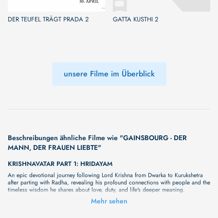
DER TEUFEL TRÄGT PRADA 2
GATTA KUSTHI 2
unsere Filme im Überblick
Beschreibungen ähnliche Filme wie "GAINSBOURG - DER
MANN, DER FRAUEN LIEBTE"
KRISHNAVATAR PART 1: HRIDAYAM
An epic devotional journey following Lord Krishna from Dwarka to Kurukshetra
after parting with Radha, revealing his profound connections with people and the
timeless wisdom he shares about love, duty, and life's deeper meaning.
BLOCK 10
Mehr sehen
Unser neuer Film "BLOCK 10" wird Sie bald mit seiner großartigen Geschichte
überraschen. Wir haben noch keine vollständige Beschreibung, aber wir können