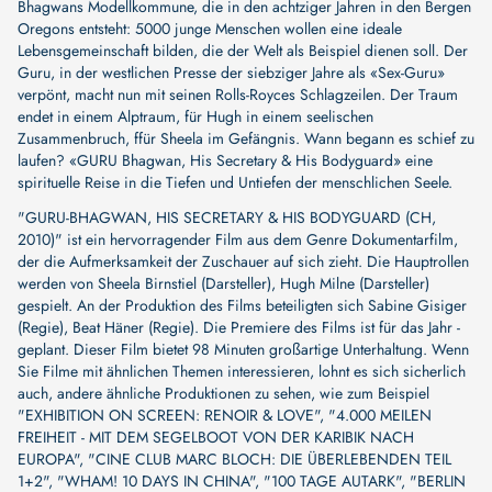
Bhagwans Modellkommune, die in den achtziger Jahren in den Bergen
Oregons entsteht: 5000 junge Menschen wollen eine ideale
Lebensgemeinschaft bilden, die der Welt als Beispiel dienen soll. Der
Guru, in der westlichen Presse der siebziger Jahre als «Sex-Guru»
verpönt, macht nun mit seinen Rolls-Royces Schlagzeilen. Der Traum
endet in einem Alptraum, für Hugh in einem seelischen
Zusammenbruch, ffür Sheela im Gefängnis. Wann begann es schief zu
laufen? «GURU Bhagwan, His Secretary & His Bodyguard» eine
spirituelle Reise in die Tiefen und Untiefen der menschlichen Seele.
"GURU-BHAGWAN, HIS SECRETARY & HIS BODYGUARD (CH,
2010)" ist ein hervorragender Film aus dem Genre Dokumentarfilm,
der die Aufmerksamkeit der Zuschauer auf sich zieht. Die Hauptrollen
werden von
Sheela Birnstiel (Darsteller)
,
Hugh Milne (Darsteller)
gespielt. An der Produktion des Films beteiligten sich
Sabine Gisiger
(Regie)
,
Beat Häner (Regie)
. Die Premiere des Films ist für das Jahr -
geplant. Dieser Film bietet 98 Minuten großartige Unterhaltung. Wenn
Sie Filme mit ähnlichen Themen interessieren, lohnt es sich sicherlich
auch, andere ähnliche Produktionen zu sehen, wie zum Beispiel
"EXHIBITION ON SCREEN: RENOIR & LOVE"
,
"4.000 MEILEN
FREIHEIT - MIT DEM SEGELBOOT VON DER KARIBIK NACH
EUROPA"
,
"CINE CLUB MARC BLOCH: DIE ÜBERLEBENDEN TEIL
1+2"
,
"WHAM! 10 DAYS IN CHINA"
,
"100 TAGE AUTARK"
,
"BERLIN