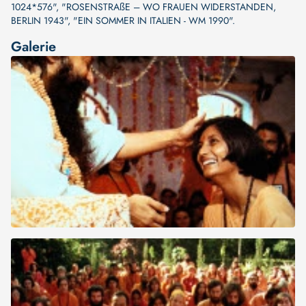
1024*576"
,
"ROSENSTRAßE – WO FRAUEN WIDERSTANDEN,
BERLIN 1943"
,
"EIN SOMMER IN ITALIEN - WM 1990"
.
Galerie