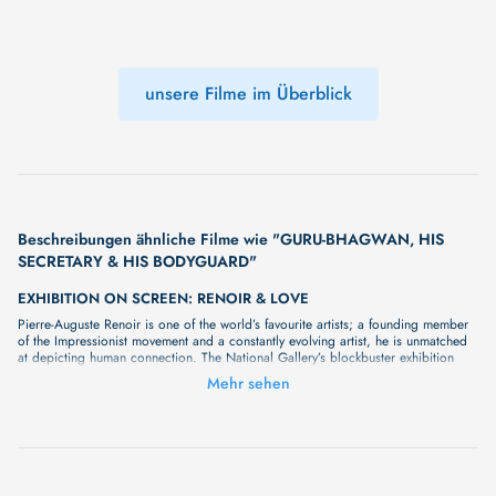
unsere Filme im Überblick
Beschreibungen ähnliche Filme wie "GURU-BHAGWAN, HIS
SECRETARY & HIS BODYGUARD"
EXHIBITION ON SCREEN: RENOIR & LOVE
Pierre-Auguste Renoir is one of the world’s favourite artists; a founding member
of the Impressionist movement and a constantly evolving artist, he is unmatched
at depicting human connection. The National Gallery’s blockbuster exhibition
brings together vibrant masterpieces which explore love in all its forms, bringing
Mehr sehen
colour and warmth into the cold winter months. With exclusive access to this
exciting new show, Exhibition on Screen will bring these world class works to
cinema audiences, with close examination of the art and leading experts
exploring the immense skill and influence of this master of colour and
connection. Be transported back to a Parisian summer of love through the eyes
of a true visionary. An unmissable opportunity to fall in love with Renoir this
winter.