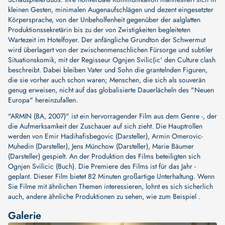
kleinen Gesten, minimalen Augenaufschlägen und dezent eingesetzter
Körpersprache, von der Unbeholfenheit gegenüber der aalglatten
Produktionssekretärin bis zu der von Zwistigkeiten begleiteten
Wartezeit im Hotelfoyer. Der anfängliche Grundton der Schwermut
wird überlagert von der zwischenmenschlichen Fürsorge und subtiler
Situationskomik, mit der Regisseur Ognjen Svilic(ic' den Culture clash
beschreibt. Dabei bleiben Vater und Sohn die grantelnden Figuren,
die sie vorher auch schon waren; Menschen, die sich als souverän
genug erweisen, nicht auf das globalisierte Dauerlächeln des "Neuen
Europa" hereinzufallen.
"ARMIN (BA, 2007)" ist ein hervorragender Film aus dem Genre -, der
die Aufmerksamkeit der Zuschauer auf sich zieht. Die Hauptrollen
werden von
Emir Hadihafisbegovic (Darsteller)
,
Armin Omerovic-
Muhedin (Darsteller)
,
Jens Münchow (Darsteller)
,
Marie Bäumer
(Darsteller)
gespielt. An der Produktion des Films beteiligten sich
Ognjen Svilicic (Buch)
. Die Premiere des Films ist für das Jahr -
geplant. Dieser Film bietet 82 Minuten großartige Unterhaltung. Wenn
Sie Filme mit ähnlichen Themen interessieren, lohnt es sich sicherlich
auch, andere ähnliche Produktionen zu sehen, wie zum Beispiel .
Galerie