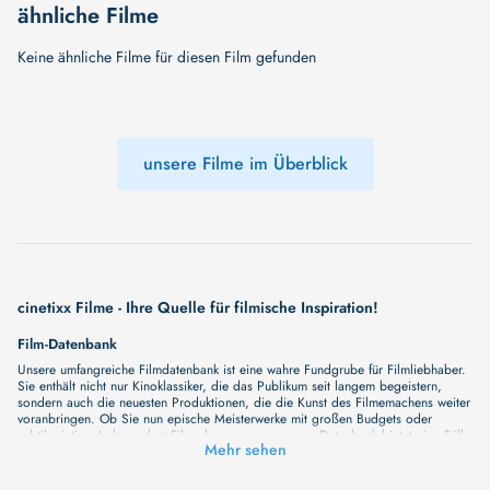
ähnliche Filme
Keine ähnliche Filme für diesen Film gefunden
unsere Filme im Überblick
cinetixx Filme - Ihre Quelle für filmische Inspiration!
Film-Datenbank
Unsere umfangreiche Filmdatenbank ist eine wahre Fundgrube für Filmliebhaber.
Sie enthält nicht nur Kinoklassiker, die das Publikum seit langem begeistern,
sondern auch die neuesten Produktionen, die die Kunst des Filmemachens weiter
voranbringen. Ob Sie nun epische Meisterwerke mit großen Budgets oder
subtile, intime Independent-Filme bevorzugen, unsere Datenbank bietet eine Fülle
Mehr sehen
von Inhalten, die Ihr Herz und Ihren Geist berühren werden. Beim Durchstöbern
unserer Angebote haben Sie die Möglichkeit, eine Vielzahl von Filmgenres zu
entdecken, von Dramen über Komödien und Horrorfilme bis hin zu Romanzen.