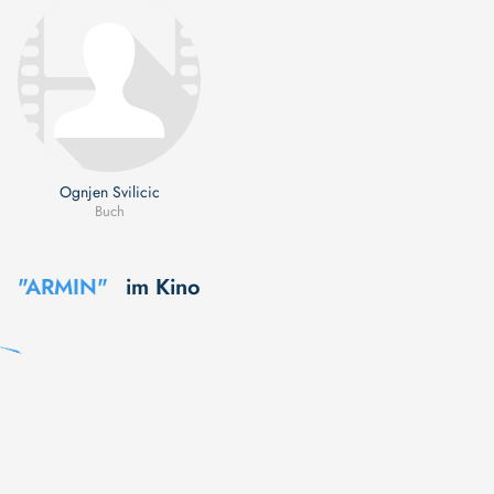
Ognjen Svilicic
Buch
"ARMIN"
im Kino