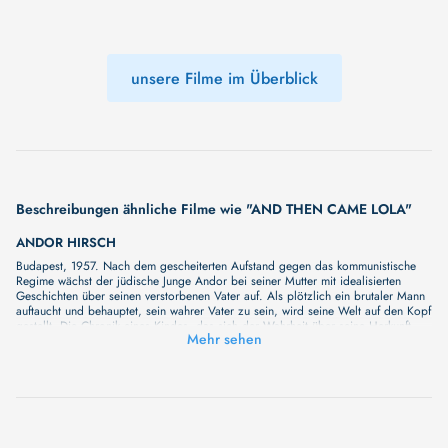
unsere Filme im Überblick
Beschreibungen ähnliche Filme wie "AND THEN CAME LOLA"
ANDOR HIRSCH
Budapest, 1957. Nach dem gescheiterten Aufstand gegen das kommunistische
Regime wächst der jüdische Junge Andor bei seiner Mutter mit idealisierten
Geschichten über seinen verstorbenen Vater auf. Als plötzlich ein brutaler Mann
auftaucht und behauptet, sein wahrer Vater zu sein, wird seine Welt auf den Kopf
gestellt. Die Chronik eines Kindes, das sich der Wahrheit über seine Herkunft
Mehr sehen
stellt: Andor Hirsch zeichnet die Geschichte einer Familie nach, die von einigen
der dunkelsten Kapitel des 20. Jahrhunderts überschattet ist. Vom verheerenden
Trauma des Holocaust bis hin zur autoritären Herrschaft des Kommunismus
entfaltet Nemes’ neuester Film eine tief bewegende Konfrontation mit Identität,
Erinnerung und dem fragilen Prozess, zu sich selbst zu finden. Die Chronik eines
Kindes, das sich der Wahrheit über seine Herkunft stellt: ANDOR HIRSCH
zeichnet die Geschichte einer Familie nach, die von einigen der dunkelsten
Kapitel des 20. Jahrhunderts überschattet ist. Vom verheerenden Trauma des