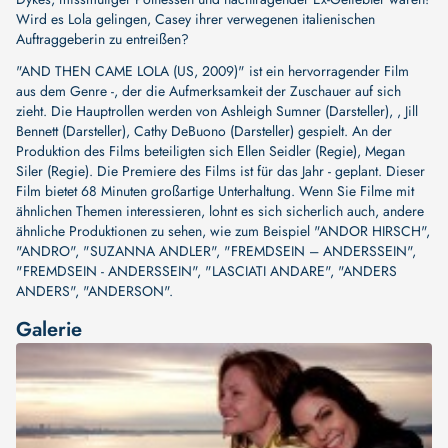
Wird es Lola gelingen, Casey ihrer verwegenen italienischen
Auftraggeberin zu entreißen?
"AND THEN CAME LOLA (US, 2009)" ist ein hervorragender Film
aus dem Genre -, der die Aufmerksamkeit der Zuschauer auf sich
zieht. Die Hauptrollen werden von
Ashleigh Sumner (Darsteller)
,
, Jill
Bennett (Darsteller)
,
Cathy DeBuono (Darsteller)
gespielt. An der
Produktion des Films beteiligten sich
Ellen Seidler (Regie)
,
Megan
Siler (Regie)
. Die Premiere des Films ist für das Jahr - geplant. Dieser
Film bietet 68 Minuten großartige Unterhaltung. Wenn Sie Filme mit
ähnlichen Themen interessieren, lohnt es sich sicherlich auch, andere
ähnliche Produktionen zu sehen, wie zum Beispiel
"ANDOR HIRSCH"
,
"ANDRO"
,
"SUZANNA ANDLER"
,
"FREMDSEIN – ANDERSSEIN"
,
"FREMDSEIN - ANDERSSEIN"
,
"LASCIATI ANDARE"
,
"ANDERS
ANDERS"
,
"ANDERSON"
.
Galerie