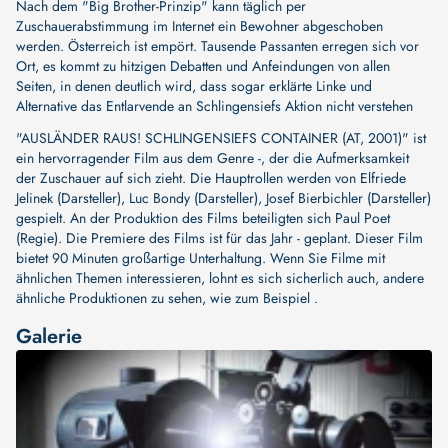
Nach dem "Big Brother-Prinzip" kann täglich per
Zuschauerabstimmung im Internet ein Bewohner abgeschoben
werden. Österreich ist empört. Tausende Passanten erregen sich vor
Ort, es kommt zu hitzigen Debatten und Anfeindungen von allen
Seiten, in denen deutlich wird, dass sogar erklärte Linke und
Alternative das Entlarvende an Schlingensiefs Aktion nicht verstehen
"AUSLÄNDER RAUS! SCHLINGENSIEFS CONTAINER (AT, 2001)" ist
ein hervorragender Film aus dem Genre -, der die Aufmerksamkeit
der Zuschauer auf sich zieht. Die Hauptrollen werden von
Elfriede
Jelinek (Darsteller)
,
Luc Bondy (Darsteller)
,
Josef Bierbichler (Darsteller)
gespielt. An der Produktion des Films beteiligten sich
Paul Poet
(Regie)
. Die Premiere des Films ist für das Jahr - geplant. Dieser Film
bietet 90 Minuten großartige Unterhaltung. Wenn Sie Filme mit
ähnlichen Themen interessieren, lohnt es sich sicherlich auch, andere
ähnliche Produktionen zu sehen, wie zum Beispiel .
Galerie