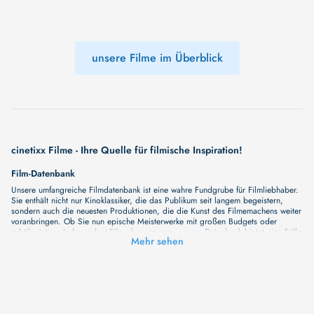
unsere Filme im Überblick
cinetixx Filme - Ihre Quelle für filmische Inspiration!
Film-Datenbank
Unsere umfangreiche Filmdatenbank ist eine wahre Fundgrube für Filmliebhaber.
Sie enthält nicht nur Kinoklassiker, die das Publikum seit langem begeistern,
sondern auch die neuesten Produktionen, die die Kunst des Filmemachens weiter
voranbringen. Ob Sie nun epische Meisterwerke mit großen Budgets oder
subtile, intime Independent-Filme bevorzugen, unsere Datenbank bietet eine Fülle
Mehr sehen
von Inhalten, die Ihr Herz und Ihren Geist berühren werden. Beim Durchstöbern
unserer Angebote haben Sie die Möglichkeit, eine Vielzahl von Filmgenres zu
entdecken, von Dramen über Komödien und Horrorfilme bis hin zu Romanzen.
Auch die Erkundung verschiedener Regiestile kommt nicht zu kurz, von
klassischen Erzählungen bis hin zu Experimenten mit Form und Inhalt. Wir
wollen, dass unsere Plattform mehr ist als nur ein Ort, an dem man beliebte
Hollywood-Hits findet. Natürlich gibt es auch diese, aber darüber hinaus