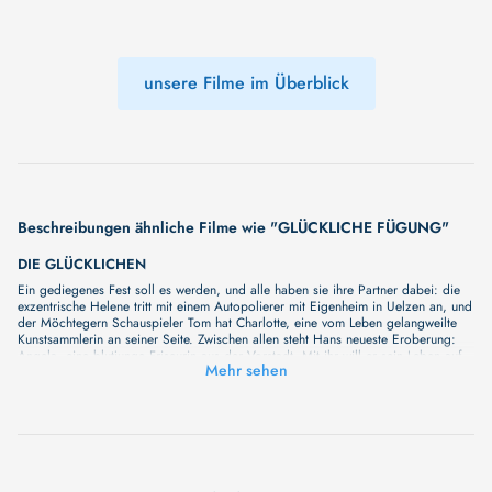
unsere Filme im Überblick
Beschreibungen ähnliche Filme wie "GLÜCKLICHE FÜGUNG"
DIE GLÜCKLICHEN
Ein gediegenes Fest soll es werden, und alle haben sie ihre Partner dabei: die
exzentrische Helene tritt mit einem Autopolierer mit Eigenheim in Uelzen an, und
der Möchtegern Schauspieler Tom hat Charlotte, eine vom Leben gelangweilte
Kunstsammlerin an seiner Seite. Zwischen allen steht Hans neueste Eroberung:
Angela, eine blutjunge Friseurin aus der Vorstadt. Mit ihr will er sein Leben auf
Mehr sehen
eine ganz andere Basis stellen. Solide will er werden. Raus aus der Boheme und
rein ins Leben eines Familienvaters.