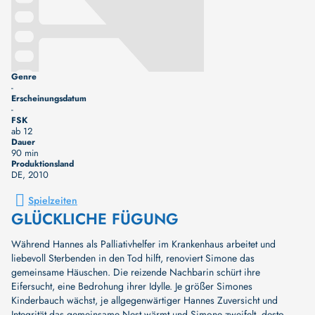
Genre
-
Erscheinungsdatum
-
FSK
ab 12
Dauer
90 min
Produktionsland
DE
, 2010
Spielzeiten
GLÜCKLICHE FÜGUNG
Während Hannes als Palliativhelfer im Krankenhaus arbeitet und
liebevoll Sterbenden in den Tod hilft, renoviert Simone das
gemeinsame Häuschen. Die reizende Nachbarin schürt ihre
Eifersucht, eine Bedrohung ihrer Idylle. Je größer Simones
Kinderbauch wächst, je allgegenwärtiger Hannes Zuversicht und
Integrität das gemeinsame Nest wärmt und Simone zweifelt, desto