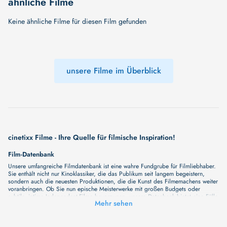
ähnliche Filme
Keine ähnliche Filme für diesen Film gefunden
unsere Filme im Überblick
cinetixx Filme - Ihre Quelle für filmische Inspiration!
Film-Datenbank
Unsere umfangreiche Filmdatenbank ist eine wahre Fundgrube für Filmliebhaber.
Sie enthält nicht nur Kinoklassiker, die das Publikum seit langem begeistern,
sondern auch die neuesten Produktionen, die die Kunst des Filmemachens weiter
voranbringen. Ob Sie nun epische Meisterwerke mit großen Budgets oder
subtile, intime Independent-Filme bevorzugen, unsere Datenbank bietet eine Fülle
Mehr sehen
von Inhalten, die Ihr Herz und Ihren Geist berühren werden. Beim Durchstöbern
unserer Angebote haben Sie die Möglichkeit, eine Vielzahl von Filmgenres zu
entdecken, von Dramen über Komödien und Horrorfilme bis hin zu Romanzen.
Auch die Erkundung verschiedener Regiestile kommt nicht zu kurz, von