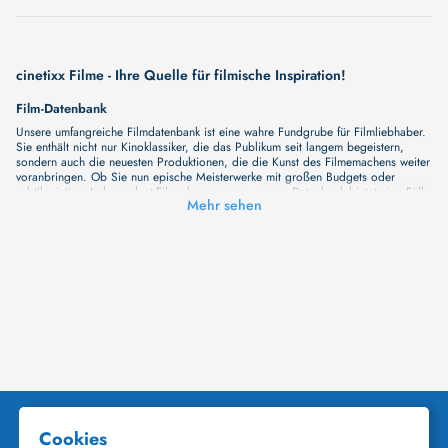
cinetixx Filme - Ihre Quelle für filmische Inspiration!
Film-Datenbank
Unsere umfangreiche Filmdatenbank ist eine wahre Fundgrube für Filmliebhaber.
Sie enthält nicht nur Kinoklassiker, die das Publikum seit langem begeistern,
sondern auch die neuesten Produktionen, die die Kunst des Filmemachens weiter
voranbringen. Ob Sie nun epische Meisterwerke mit großen Budgets oder
subtile, intime Independent-Filme bevorzugen, unsere Datenbank bietet eine Fülle
Mehr sehen
von Inhalten, die Ihr Herz und Ihren Geist berühren werden. Beim Durchstöbern
unserer Angebote haben Sie die Möglichkeit, eine Vielzahl von Filmgenres zu
entdecken, von Dramen über Komödien und Horrorfilme bis hin zu Romanzen.
Auch die Erkundung verschiedener Regiestile kommt nicht zu kurz, von
klassischen Erzählungen bis hin zu Experimenten mit Form und Inhalt. Wir
wollen, dass unsere Plattform mehr ist als nur ein Ort, an dem man beliebte
Hollywood-Hits findet. Natürlich gibt es auch diese, aber darüber hinaus
bemühen wir uns, Meisterwerke des unabhängigen Kinos zu zeigen, die von den
Mainstream-Medien oft nicht gewürdigt werden. Aus diesem Grund ist cinetixx
Filme ein Ort, der eine Fülle von Perspektiven und Möglichkeiten für alle
Filmliebhaber bietet. Wir laden Sie ein, unsere Datenbank zu erforschen, neue
Titel zu entdecken und versteckte Filmperlen zu entdecken. Lassen Sie die
Kinematographie zu einer noch faszinierenderen Welt werden, die Sie erkunden
können!
Schauspieler-Datenbank