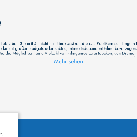
!
ebhaber. Sie enthält nicht nur Kinoklassiker, die das Publikum seit langem
e mit großen Budgets oder subtile, intime Independent-Filme bevorzugen, un
e die Möglichkeit, eine Vielzahl von Filmgenres zu entdecken, von Drame
en Erzählungen bis hin zu Experimenten mit Form und Inhalt. Wir wollen, das
Mehr sehen
inaus bemühen wir uns, Meisterwerke des unabhängigen Kinos zu zeigen, di
öglichkeiten für alle Filmliebhaber bietet. Wir laden Sie ein, unsere Datenb
deren Welt werden, die Sie erkunden können!
me laden wir Sie dazu ein, Informationen über Ihre Lieblingskünstler zu entd
aben. Von den größten Stars der Welt bis hin zu vielversprechenden Talente
ie Ihrer Lieblingsschauspieler erkunden und herausfinden, mit wem sie das 
ße Hollywood-Produktionen oder intimere, unabhängige Filme interessieren, 
unsere Datenbank nicht nur umfassend, sondern auch immer aktuell ist, so da
 und ihr filmisches Schaffen vertiefen, was das Ansehen von Filmen zu einem
n Werke zu entdecken!