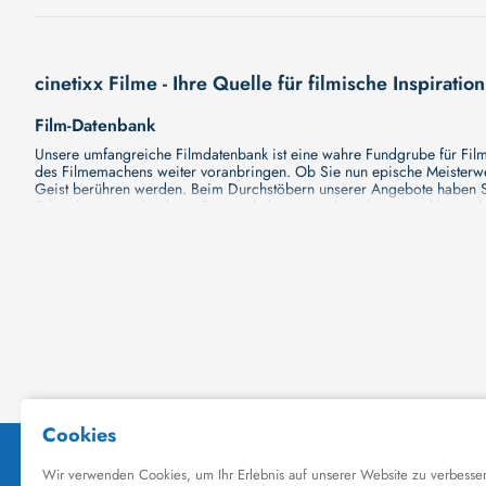
cinetixx Filme - Ihre Quelle für filmische Inspiration
Film-Datenbank
Unsere umfangreiche Filmdatenbank ist eine wahre Fundgrube für Filmli
des Filmemachens weiter voranbringen. Ob Sie nun epische Meisterwerk
Geist berühren werden. Beim Durchstöbern unserer Angebote haben Si
Erkundung verschiedener Regiestile kommt nicht zu kurz, von klassisch
Hollywood-Hits findet. Natürlich gibt es auch diese, aber darüber h
Grund ist cinetixx Filme ein Ort, der eine Fülle von Perspektiven und M
entdecken. Lassen Sie die Kinematographie zu einer noch faszinieren
Schauspieler-Datenbank
Schauspieler sind das Herz und die Seele eines Films. Bei cinetixx Fil
haben, mit wem sie gearbeitet haben und welche Rollen sie gespielt h
ständig aktualisiert. Mit unserer Ressource können Sie die Filmograf
ihre denkwürdigen Auftritte hatten. Ganz gleich, ob Sie sich für gro
in ihre Karriere und ihre Arbeit. cinetixx Filme achtet darauf, dass 
hinzufügen. Mit uns können Sie Ihr Wissen über Ihre Lieblingskünstler
Datenbank mit Schauspielern zu erkunden und ihre außergewöhnliche
Kino-Datenbank