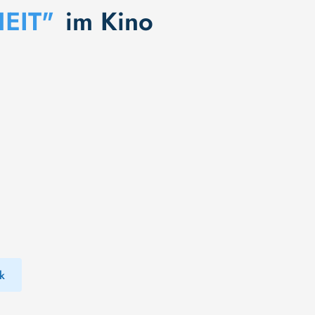
EIT"
im Kino
k