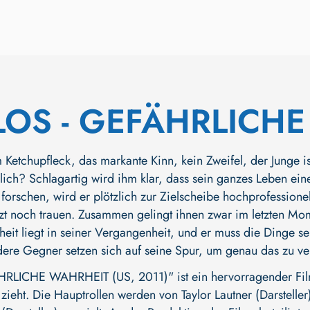
OS - GEFÄHRLICH
 Ketchupfleck, das markante Kinn, kein Zweifel, der Junge is
rklich? Schlagartig wird ihm klar, dass sein ganzes Leben ei
 forschen, wird er plötzlich zur Zielscheibe hochprofessionel
etzt noch trauen. Zusammen gelingt ihnen zwar im letzten Mom
heit liegt in seiner Vergangenheit, und er muss die Dinge 
dere Gegner setzen sich auf seine Spur, um genau das zu ver
LICHE WAHRHEIT (US, 2011)" ist ein hervorragender Film
 zieht. Die Hauptrollen werden von
Taylor Lautner (Darsteller