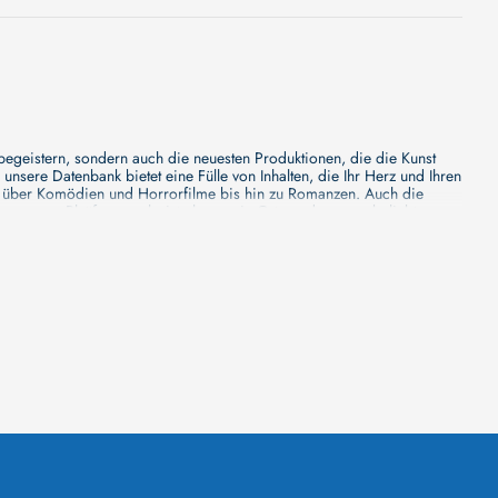
 begeistern, sondern auch die neuesten Produktionen, die die Kunst
sere Datenbank bietet eine Fülle von Inhalten, die Ihr Herz und Ihren
n über Komödien und Horrorfilme bis hin zu Romanzen. Auch die
s unsere Plattform mehr ist als nur ein Ort, an dem man beliebte
e von den Mainstream-Medien oft nicht gewürdigt werden. Aus diesem
ank zu erforschen, neue Titel zu entdecken und versteckte Filmperlen zu
ecken. Bei uns finden Sie heraus, in welchen Filmen sie mitgewirkt
n - unsere Datenbank der Schauspieler ist umfangreich und wird
Vergnügen hatten, zusammenzuarbeiten und in welchen Produktionen sie
unsere Schauspieler-Datenbank bietet Ihnen einen umfassenden Einblick
ss wir regelmäßig neue Informationen über Filme und Schauspieler
 noch faszinierenderen Erlebnis macht. Wir laden Sie ein, unsere