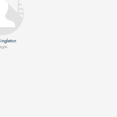
Singleton
egie