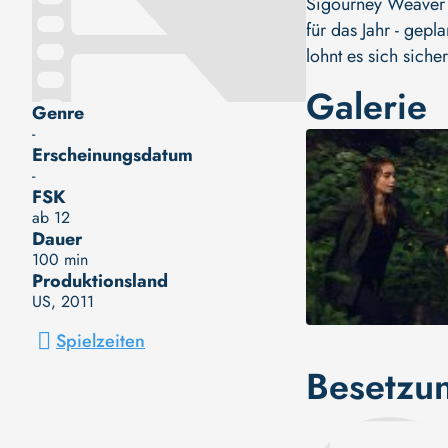
Sigourney Weaver (
für das Jahr - gep
lohnt es sich sich
Galerie
Genre
-
Erscheinungsdatum
-
FSK
ab 12
Dauer
100 min
Produktionsland
US
, 2011
Spielzeiten
Besetzu