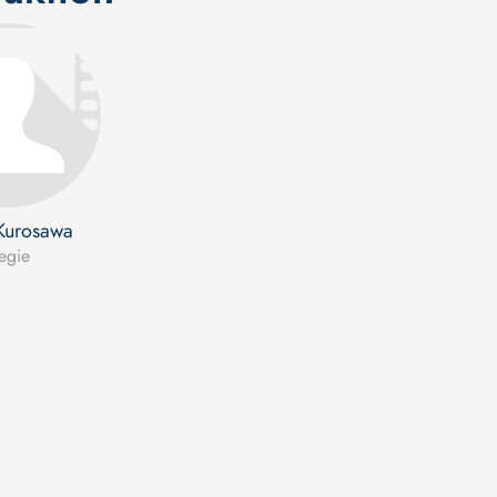
Kurosawa
egie