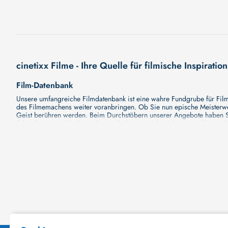
cinetixx Filme - Ihre Quelle für filmische Inspiration
Film-Datenbank
Unsere umfangreiche Filmdatenbank ist eine wahre Fundgrube für Filmli
des Filmemachens weiter voranbringen. Ob Sie nun epische Meisterwerk
Geist berühren werden. Beim Durchstöbern unserer Angebote haben Si
Erkundung verschiedener Regiestile kommt nicht zu kurz, von klassisch
Hollywood-Hits findet. Natürlich gibt es auch diese, aber darüber h
Grund ist cinetixx Filme ein Ort, der eine Fülle von Perspektiven und M
entdecken. Lassen Sie die Kinematographie zu einer noch faszinieren
Schauspieler-Datenbank
Schauspieler sind das Herz und die Seele eines Films. Bei cinetixx Fil
haben, mit wem sie gearbeitet haben und welche Rollen sie gespielt h
ständig aktualisiert. Mit unserer Ressource können Sie die Filmograf
ihre denkwürdigen Auftritte hatten. Ganz gleich, ob Sie sich für gro
in ihre Karriere und ihre Arbeit. cinetixx Filme achtet darauf, dass 
hinzufügen. Mit uns können Sie Ihr Wissen über Ihre Lieblingskünstler
Datenbank mit Schauspielern zu erkunden und ihre außergewöhnliche