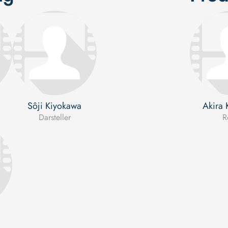
a
Sôji Kiyokawa
Akira 
Darsteller
R