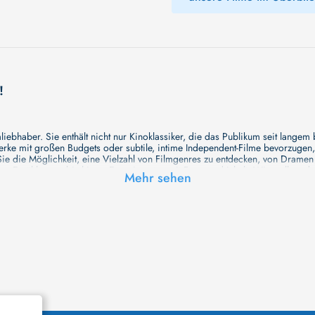
!
ebhaber. Sie enthält nicht nur Kinoklassiker, die das Publikum seit langem
e mit großen Budgets oder subtile, intime Independent-Filme bevorzugen, un
e die Möglichkeit, eine Vielzahl von Filmgenres zu entdecken, von Drame
en Erzählungen bis hin zu Experimenten mit Form und Inhalt. Wir wollen, das
Mehr sehen
inaus bemühen wir uns, Meisterwerke des unabhängigen Kinos zu zeigen, di
öglichkeiten für alle Filmliebhaber bietet. Wir laden Sie ein, unsere Datenb
deren Welt werden, die Sie erkunden können!
me laden wir Sie dazu ein, Informationen über Ihre Lieblingskünstler zu entd
aben. Von den größten Stars der Welt bis hin zu vielversprechenden Talente
ie Ihrer Lieblingsschauspieler erkunden und herausfinden, mit wem sie das 
ße Hollywood-Produktionen oder intimere, unabhängige Filme interessieren, 
unsere Datenbank nicht nur umfassend, sondern auch immer aktuell ist, so da
 und ihr filmisches Schaffen vertiefen, was das Ansehen von Filmen zu einem
n Werke zu entdecken!