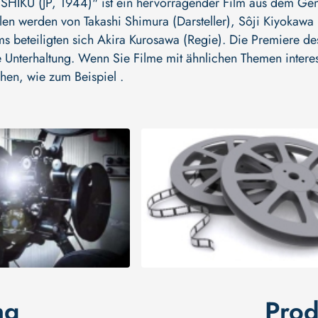
IKU (JP, 1944)" ist ein hervorragender Film aus dem Genre
llen werden von
Takashi Shimura (Darsteller)
,
Sôji Kiyokawa (
ms beteiligten sich
Akira Kurosawa (Regie)
. Die Premiere des
 Unterhaltung. Wenn Sie Filme mit ähnlichen Themen interess
hen, wie zum Beispiel .
ng
Prod