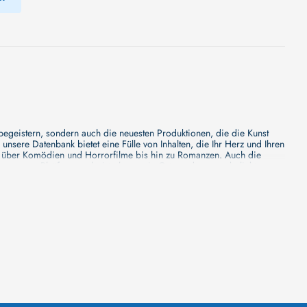
 begeistern, sondern auch die neuesten Produktionen, die die Kunst
sere Datenbank bietet eine Fülle von Inhalten, die Ihr Herz und Ihren
n über Komödien und Horrorfilme bis hin zu Romanzen. Auch die
s unsere Plattform mehr ist als nur ein Ort, an dem man beliebte
e von den Mainstream-Medien oft nicht gewürdigt werden. Aus diesem
ank zu erforschen, neue Titel zu entdecken und versteckte Filmperlen zu
ecken. Bei uns finden Sie heraus, in welchen Filmen sie mitgewirkt
n - unsere Datenbank der Schauspieler ist umfangreich und wird
Vergnügen hatten, zusammenzuarbeiten und in welchen Produktionen sie
unsere Schauspieler-Datenbank bietet Ihnen einen umfassenden Einblick
ss wir regelmäßig neue Informationen über Filme und Schauspieler
 noch faszinierenderen Erlebnis macht. Wir laden Sie ein, unsere