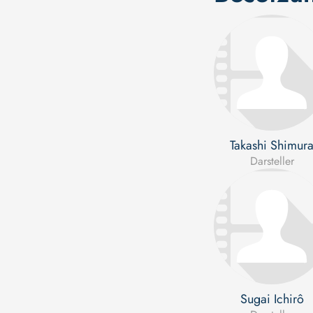
Takashi Shimur
Darsteller
Sugai Ichirô