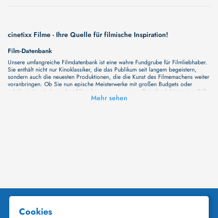
cinetixx Filme - Ihre Quelle für filmische Inspiration!
Film-Datenbank
Unsere umfangreiche Filmdatenbank ist eine wahre Fundgrube für Filmliebhaber.
Sie enthält nicht nur Kinoklassiker, die das Publikum seit langem begeistern,
sondern auch die neuesten Produktionen, die die Kunst des Filmemachens weiter
voranbringen. Ob Sie nun epische Meisterwerke mit großen Budgets oder
subtile, intime Independent-Filme bevorzugen, unsere Datenbank bietet eine Fülle
Mehr sehen
von Inhalten, die Ihr Herz und Ihren Geist berühren werden. Beim Durchstöbern
unserer Angebote haben Sie die Möglichkeit, eine Vielzahl von Filmgenres zu
entdecken, von Dramen über Komödien und Horrorfilme bis hin zu Romanzen.
Auch die Erkundung verschiedener Regiestile kommt nicht zu kurz, von
klassischen Erzählungen bis hin zu Experimenten mit Form und Inhalt. Wir
wollen, dass unsere Plattform mehr ist als nur ein Ort, an dem man beliebte
Hollywood-Hits findet. Natürlich gibt es auch diese, aber darüber hinaus
bemühen wir uns, Meisterwerke des unabhängigen Kinos zu zeigen, die von den
Mainstream-Medien oft nicht gewürdigt werden. Aus diesem Grund ist cinetixx
Filme ein Ort, der eine Fülle von Perspektiven und Möglichkeiten für alle
Filmliebhaber bietet. Wir laden Sie ein, unsere Datenbank zu erforschen, neue
Titel zu entdecken und versteckte Filmperlen zu entdecken. Lassen Sie die
Kinematographie zu einer noch faszinierenderen Welt werden, die Sie erkunden
können!
Schauspieler-Datenbank