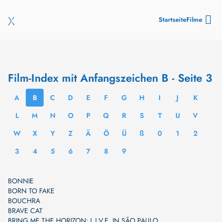
Startseite
Filme
Film-Index mit Anfangszeichen B - Seite 3
A
B
C
D
E
F
G
H
I
J
K
L
M
N
O
P
Q
R
S
T
U
V
W
X
Y
Z
Ä
Ö
Ü
ß
0
1
2
3
4
5
6
7
8
9
BONNIE
BORN TO FAKE
BOUCHRA
BRAVE CAT
BRING ME THE HORIZON: L.I.V.E. IN SÃO PAULO