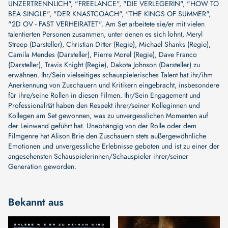
UNZERTRENNLICH"
,
"FREELANCE"
,
"DIE VERLEGERIN"
,
"HOW TO
BEA SINGLE"
,
"DER KNASTCOACH"
,
"THE KINGS OF SUMMER"
,
"2D OV - FAST VERHEIRATET"
. Am Set arbeitete sie/er mit vielen
talentierten Personen zusammen, unter denen es sich lohnt,
Meryl
Streep (Darsteller)
,
Christian Ditter (Regie)
,
Michael Shanks (Regie)
,
Camila Mendes (Darsteller)
,
Pierre Morel (Regie)
,
Dave Franco
(Darsteller)
,
Travis Knight (Regie)
,
Dakota Johnson (Darsteller)
zu
erwähnen. Ihr/Sein vielseitiges schauspielerisches Talent hat ihr/ihm
Anerkennung von Zuschauern und Kritikern eingebracht, insbesondere
für ihre/seine Rollen in diesen Filmen. Ihr/Sein Engagement und
Professionalität haben den Respekt ihrer/seiner Kolleginnen und
Kollegen am Set gewonnen, was zu unvergesslichen Momenten auf
der Leinwand geführt hat. Unabhängig von der Rolle oder dem
Filmgenre hat Alison Brie den Zuschauern stets außergewöhnliche
Emotionen und unvergessliche Erlebnisse geboten und ist zu einer der
angesehensten Schauspielerinnen/Schauspieler ihrer/seiner
Generation geworden.
Bekannt aus