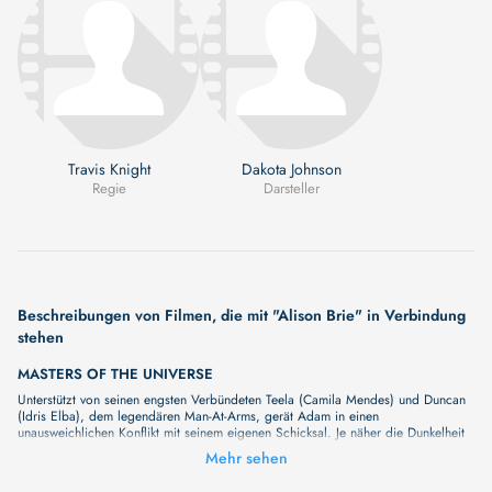
Travis Knight
Dakota Johnson
Regie
Darsteller
Beschreibungen von Filmen, die mit "Alison Brie" in Verbindung
stehen
MASTERS OF THE UNIVERSE
Unterstützt von seinen engsten Verbündeten Teela (Camila Mendes) und Duncan
(Idris Elba), dem legendären Man-At-Arms, gerät Adam in einen
unausweichlichen Konflikt mit seinem eigenen Schicksal. Je näher die Dunkelheit
rückt, desto klarer wird: In ihm schlummert eine Macht, die über das Schicksal
Mehr sehen
seiner Welt entscheiden könnte – und ihn zu ihrem letzten Retter macht.
TOGETHER - UNZERTRENNLICH