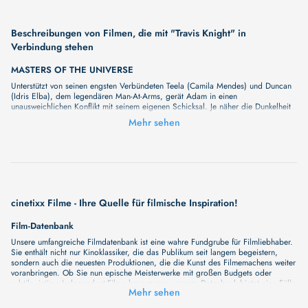
Beschreibungen von Filmen, die mit "Travis Knight" in
Verbindung stehen
MASTERS OF THE UNIVERSE
Unterstützt von seinen engsten Verbündeten Teela (Camila Mendes) und Duncan
(Idris Elba), dem legendären Man-At-Arms, gerät Adam in einen
unausweichlichen Konflikt mit seinem eigenen Schicksal. Je näher die Dunkelheit
rückt, desto klarer wird: In ihm schlummert eine Macht, die über das Schicksal
Mehr sehen
seiner Welt entscheiden könnte – und ihn zu ihrem letzten Retter macht.
KUBO - DER TAPFERE SAMURAI
Doch sein relativ ruhiges Leben wird aus den Angeln gerissen, als er
versehentlich einen mythischen Geist aus seiner Vergangenheit heraufbeschwört,
der vom Himmel herabstürmt und eine uralte Blutfehde wiederaufleben lässt. Auf
der Flucht vor dem Rachedurst der Kreatur tut er sich mit Monkey (Charlize
Theron) und Beetle (Matthew McConaughey) zusammen. Gemeinsam begibt sich
cinetixx Filme - Ihre Quelle für filmische Inspiration!
das Trio auf eine aufregende Mission, um Kubos Familie zu retten und das
Mysterium um seinen gefallenen Vater – den größten Samurai-Kämpfer, den die
Film-Datenbank
Welt je gesehen hat – zu enträtseln. Mit der Hilfe seiner magischen Schamisen
– einer dreisaitigen Laute – stellt sich der Junge Göttern und Monstern
Unsere umfangreiche Filmdatenbank ist eine wahre Fundgrube für Filmliebhaber.
gleichermaßen, unter ihnen der Mond-König (Ralph Fiennes) und die bösartigen
Sie enthält nicht nur Kinoklassiker, die das Publikum seit langem begeistern,
Zwillingsschwestern (Rooney Mara).
sondern auch die neuesten Produktionen, die die Kunst des Filmemachens weiter
voranbringen. Ob Sie nun epische Meisterwerke mit großen Budgets oder
subtile, intime Independent-Filme bevorzugen, unsere Datenbank bietet eine Fülle
Mehr sehen
von Inhalten, die Ihr Herz und Ihren Geist berühren werden. Beim Durchstöbern
unserer Angebote haben Sie die Möglichkeit, eine Vielzahl von Filmgenres zu