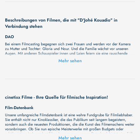
Beschreibungen von Filmen, die mit "D'Johé Kouadio" in
Verbindung stehen
DAO
Bei einem Filmcasting begegnen sich zwei Frauen und werden vor der Kamera
zu Mutter und Tochter: Gloria und Nour. Und die Familie wächst vor unseren
Augen. Mit anderen Schauspieler:innen und Laien feiern sie eine rauschende
Hochzeit in Paris und reisen nach Guinea-Bissau, um ihr Familienoberhaupt zu
Mehr sehen
verabschieden. Zwischen diesen beiden Ritualen – zwischen Europa und
Westafrika, Leben und Tod, Vergangenheit und Gegenwart – verweben sich
wahre Geschichten mit erfundenen Erzählungen. Was folgt, ist eine große Feier
des Lebens: ein kreisender Tanz aus Liebe und Schmerz, aus Freude und
Loslassen. Dao ist mehr als nur ein Film – es ist eine grenzenlose Familie, in
deren Umarmung wir fallen und von deren Kraft wir getragen werden. Dao wurde
im Wettbewerb der diesjährigen Berlinale uraufgeführt!
cinetixx Filme - Ihre Quelle für filmische Inspiration!
Film-Datenbank
Unsere umfangreiche Filmdatenbank ist eine wahre Fundgrube für Filmliebhaber.
Sie enthält nicht nur Kinoklassiker, die das Publikum seit langem begeistern,
sondern auch die neuesten Produktionen, die die Kunst des Filmemachens weiter
voranbringen. Ob Sie nun epische Meisterwerke mit großen Budgets oder
subtile, intime Independent-Filme bevorzugen, unsere Datenbank bietet eine Fülle
Mehr sehen
von Inhalten, die Ihr Herz und Ihren Geist berühren werden. Beim Durchstöbern