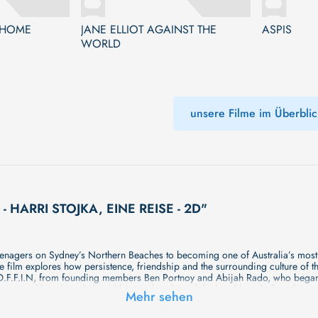
 HOME
JANE ELLIOT AGAINST THE
ASPIS
WORLD
unsere Filme im Überblic
 - HARRI STOJKA, EINE REISE - 2D"
eenagers on Sydney’s Northern Beaches to becoming one of Australia’s most
 the film explores how persistence, friendship and the surrounding culture of
t C.O.F.F.I.N, from founding members Ben Portnoy and Abijah Rado, who began
p personal bonds and shared history that shaped the band long before the mu
Mehr sehen
mances and early previews of unreleased music, the film offers an intimate i