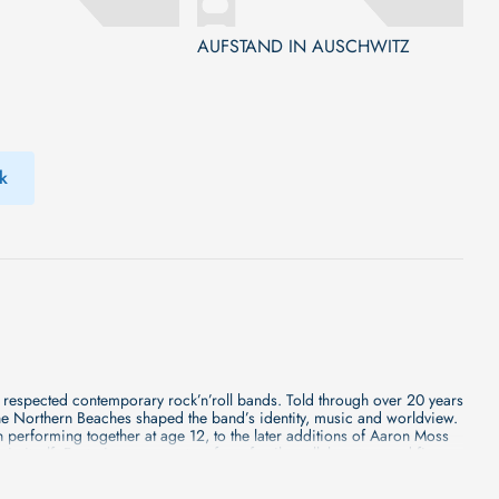
AUFSTAND IN AUSCHWITZ
k
 respected contemporary rock’n’roll bands. Told through over 20 years
 the Northern Beaches shaped the band’s identity, music and worldview.
 performing together at age 12, to the later additions of Aaron Moss
sic itself. Featuring commentary from family, collaborators and figures
nside view into who C.O.F.F.I.N is.