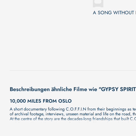
A SONG WITHOUT
Beschreibungen ähnliche Filme wie "GYPSY SPIRIT
10,000 MILES FROM OSLO
A short documentary following C.O.F.F.I.N from their beginnings as t
of archival footage, interviews, unseen material and life on the road,
At the centre of the story are the decades-long friendships that buil
and Steven ‘Kosty’ Kostogiannis. Together, the film explores their dee
across the Australian music community, alongside live in-studio perfor
RISE & FALL OF 1860 MÜNCHEN