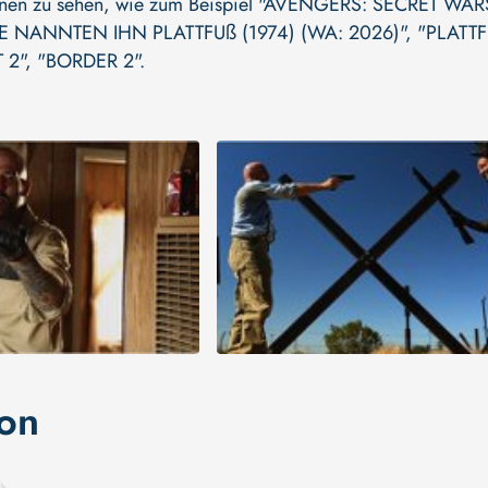
onen zu sehen, wie zum Beispiel
"AVENGERS: SECRET WAR
IE NANNTEN IHN PLATTFUß (1974) (WA: 2026)"
,
"PLATTF
 2"
,
"BORDER 2"
.
ion