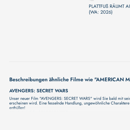
PLATTFUß RÄUMT AU
(WA: 2026)
Beschreibungen ähnliche Filme wie "AMERICAN 
AVENGERS: SECRET WARS
Unser neuer Film "AVENGERS: SECRET WARS" wird Sie bald mit seiner
erscheinen wird. Eine fesselnde Handlung, ungewöhnliche Charaktere 
enthüllen!
STAR WARS: STARFIGHTER
Unser neuer Film "STAR WARS: STARFIGHTER" wird Sie bald mit seiner
erscheinen wird. Eine fesselnde Handlung, ungewöhnliche Charaktere 
enthüllen!