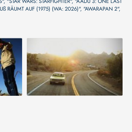
S"
,
"STAR WARS: STARFIGHTER"
,
"AADU 3: ONE LAST
Uß RÄUMT AUF (1975) (WA: 2026)"
,
"AWARAPAN 2"
,