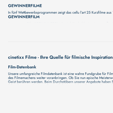
GEWINNERFILME
In fünf Wettbewerbsprogrammen zeigt das cellu l’art 25 Kurzfilme aus
GEWINNERFILM
Unser neuer Film "GEWINNERFILM" wird Sie bald mit seiner großartig
wird. Eine fesselnde Handlung, ungewöhnliche Charaktere und unerfor
cinetixx Filme - Ihre Quelle für filmische Inspiration
Film-Datenbank
Unsere umfangreiche Filmdatenbank ist eine wahre Fundgrube für Filmli
des Filmemachens weiter voranbringen. Ob Sie nun epische Meisterwerk
Geist berühren werden. Beim Durchstöbern unserer Angebote haben Si
Erkundung verschiedener Regiestile kommt nicht zu kurz, von klassisch
Hollywood-Hits findet. Natürlich gibt es auch diese, aber darüber h
Grund ist cinetixx Filme ein Ort, der eine Fülle von Perspektiven und M
entdecken. Lassen Sie die Kinematographie zu einer noch faszinieren
Schauspieler-Datenbank
Schauspieler sind das Herz und die Seele eines Films. Bei cinetixx Fil