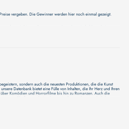
f Preise vergeben. Die Gewinner werden hier noch einmal gezeigt.
ng, aber wir können Ihnen versprechen, dass sie bald erscheinen
 Besonderes - wir werden jede Minute mehr Details enthüllen!
 begeistern, sondern auch die neuesten Produktionen, die die Kunst
sere Datenbank bietet eine Fülle von Inhalten, die Ihr Herz und Ihren
n über Komödien und Horrorfilme bis hin zu Romanzen. Auch die
s unsere Plattform mehr ist als nur ein Ort, an dem man beliebte
e von den Mainstream-Medien oft nicht gewürdigt werden. Aus diesem
ank zu erforschen, neue Titel zu entdecken und versteckte Filmperlen zu
ecken. Bei uns finden Sie heraus, in welchen Filmen sie mitgewirkt