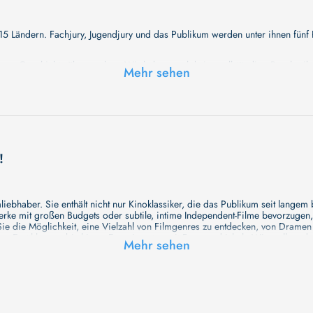
 15 Ländern. Fachjury, Jugendjury und das Publikum werden unter ihnen fün
en Geschichte überraschen. Wir haben noch keine vollständige Beschreibu
Mehr sehen
schte Geheimnisse erwarten Sie in unserem Film. Bleiben Sie dran für etwas
!
ebhaber. Sie enthält nicht nur Kinoklassiker, die das Publikum seit langem
e mit großen Budgets oder subtile, intime Independent-Filme bevorzugen, un
e die Möglichkeit, eine Vielzahl von Filmgenres zu entdecken, von Drame
en Erzählungen bis hin zu Experimenten mit Form und Inhalt. Wir wollen, das
Mehr sehen
inaus bemühen wir uns, Meisterwerke des unabhängigen Kinos zu zeigen, di
öglichkeiten für alle Filmliebhaber bietet. Wir laden Sie ein, unsere Datenb
deren Welt werden, die Sie erkunden können!
me laden wir Sie dazu ein, Informationen über Ihre Lieblingskünstler zu entd