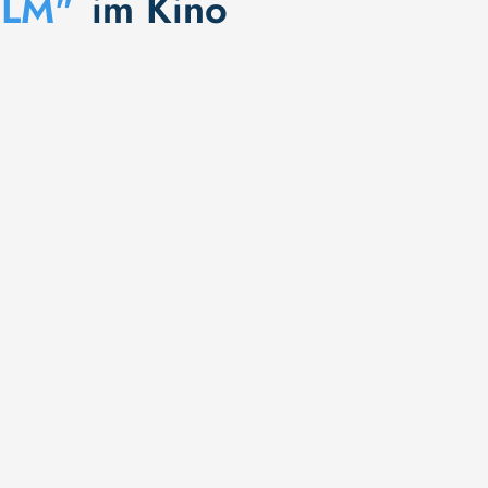
LM"
im Kino