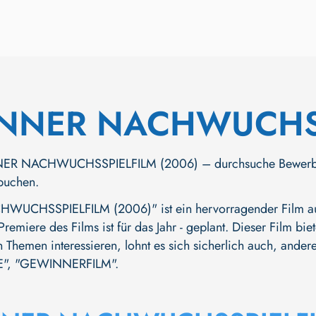
NNER NACHWUCHSS
R NACHWUCHSSPIELFILM (2006) – durchsuche Bewerbungen, 
 buchen.
CHSSPIELFILM (2006)" ist ein hervorragender Film aus 
 Premiere des Films ist für das Jahr - geplant. Dieser Film b
n Themen interessieren, lohnt es sich sicherlich auch, ande
"
,
"GEWINNERFILM"
.