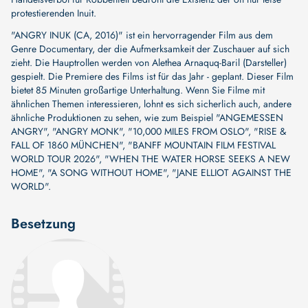
protestierenden Inuit.
"ANGRY INUK (CA, 2016)" ist ein hervorragender Film aus dem
Genre Documentary, der die Aufmerksamkeit der Zuschauer auf sich
zieht. Die Hauptrollen werden von
Alethea Arnaquq-Baril (Darsteller)
gespielt. Die Premiere des Films ist für das Jahr - geplant. Dieser Film
bietet 85 Minuten großartige Unterhaltung. Wenn Sie Filme mit
ähnlichen Themen interessieren, lohnt es sich sicherlich auch, andere
ähnliche Produktionen zu sehen, wie zum Beispiel
"ANGEMESSEN
ANGRY"
,
"ANGRY MONK"
,
"10,000 MILES FROM OSLO"
,
"RISE &
FALL OF 1860 MÜNCHEN"
,
"BANFF MOUNTAIN FILM FESTIVAL
WORLD TOUR 2026"
,
"WHEN THE WATER HORSE SEEKS A NEW
HOME"
,
"A SONG WITHOUT HOME"
,
"JANE ELLIOT AGAINST THE
WORLD"
.
Besetzung