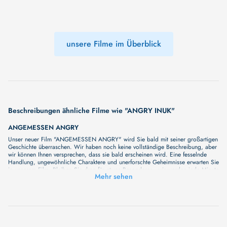
unsere Filme im Überblick
Beschreibungen ähnliche Filme wie "ANGRY INUK"
ANGEMESSEN ANGRY
Unser neuer Film "ANGEMESSEN ANGRY" wird Sie bald mit seiner großartigen
Geschichte überraschen. Wir haben noch keine vollständige Beschreibung, aber
wir können Ihnen versprechen, dass sie bald erscheinen wird. Eine fesselnde
Handlung, ungewöhnliche Charaktere und unerforschte Geheimnisse erwarten Sie
in unserem Film. Bleiben Sie dran für etwas Besonderes - wir werden jede Minute
Mehr sehen
mehr Details enthüllen!
ANGRY MONK
Doch der Weise mit seiner weitsichtigen Weltanschauung ist ein klassischer
Querdenker. 1903 erblickte er das Licht der Welt. 1937, als junger Erwachsener,
bricht Choephel ein Stück weit mit den Traditionen und er wendet sich ab vom
klösterlichen Leben. Er hat Fragen, ihn dürstet nach mehr. Der Mönch will seinen