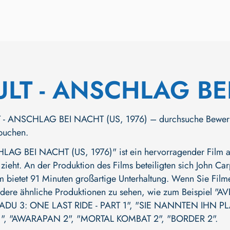
LT - ANSCHLAG BE
- ANSCHLAG BEI NACHT (US, 1976) – durchsuche Bewerbunge
 buchen.
AG BEI NACHT (US, 1976)" ist ein hervorragender Film a
 zieht. An der Produktion des Films beteiligten sich
John Car
lm bietet 91 Minuten großartige Unterhaltung. Wenn Sie Filme
ndere ähnliche Produktionen zu sehen, wie zum Beispiel
"AV
ADU 3: ONE LAST RIDE - PART 1"
,
"SIE NANNTEN IHN PLA
"
,
"AWARAPAN 2"
,
"MORTAL KOMBAT 2"
,
"BORDER 2"
.