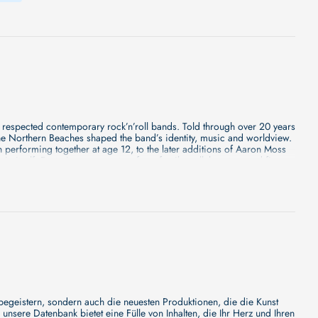
 respected contemporary rock’n’roll bands. Told through over 20 years
 the Northern Beaches shaped the band’s identity, music and worldview.
 performing together at age 12, to the later additions of Aaron Moss
sic itself. Featuring commentary from family, collaborators and figures
nside view into who C.O.F.F.I.N is.
dige Beschreibung, aber wir können Ihnen versprechen, dass sie
ie dran für etwas Besonderes - wir werden jede Minute mehr Details
n Film Festival, das jeden November im kanadischen Banff stattfindet
oor und Natur auf die große Leinwand und zeigt außergewöhnliche
Patagonien A Baffin Vacation – Love on Ice – Expedition,
ook – Eine künstlerische Reise, die Landschaftswandel und
 begeistern, sondern auch die neuesten Produktionen, die die Kunst
aft und Freeride-Leidenschaft, die jede Abfahrt zu einem gemeinsamen
sere Datenbank bietet eine Fülle von Inhalten, die Ihr Herz und Ihren