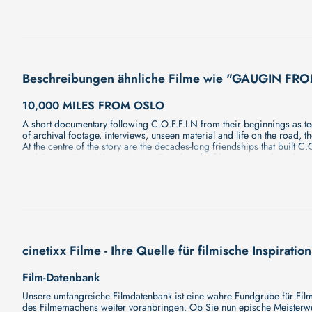
Beschreibungen ähnliche Filme wie "GAUGIN 
10,000 MILES FROM OSLO
A short documentary following C.O.F.F.I.N from their beginnings as t
of archival footage, interviews, unseen material and life on the road,
At the centre of the story are the decades-long friendships that buil
and Steven ‘Kosty’ Kostogiannis. Together, the film explores their dee
across the Australian music community, alongside live in-studio perfor
RISE & FALL OF 1860 MÜNCHEN
Unser neuer Film "RISE & FALL OF 1860 MÜNCHEN" wird Sie bald mit 
bald erscheinen wird. Eine fesselnde Handlung, ungewöhnliche Charak
enthüllen!
BANFF MOUNTAIN FILM FESTIVAL WORLD TOUR 2026
cinetixx Filme - Ihre Quelle für filmische Inspiration
Die Banff Mountain Film Festival World Tour präsentiert jedes Jahr ei
und zu den weltweit bedeutendsten Bergfilmfestivals zählt. Das Prog
Menschen, eindrucksvolle Landschaften und inspirierende Expedition
Film-Datenbank
Abenteuerdrang und Partnerschaft Emil & Karl – Kleine Reifen, große
Unsere umfangreiche Filmdatenbank ist eine wahre Fundgrube für Filmli
Erinnerung verbindet Cold Calls – Japan – Ein unerwarteter Anruf fü
des Filmemachens weiter voranbringen. Ob Sie nun epische Meisterwerk
Moment macht Rogatkin – Das Portrait eines Athleten, der den MTB-Sp