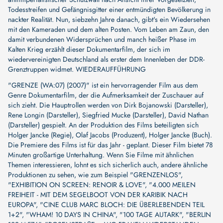
Todesstreifen und Gefängnisgitter einer entmündigten Bevölkerung in
nackter Realität. Nun, siebzehn Jahre danach, gibt's ein Wiedersehen
mit den Kameraden und dem alten Posten. Vom Leben am Zaun, den
damit verbundenen Widersprüchen und manch heißer Phase im
Kalten Krieg erzählt dieser Dokumentarfilm, der sich im
wiedervereinigten Deutschland als erster dem Innenleben der DDR-
Grenztruppen widmet. WIEDERAUFFÜHRUNG
"GRENZE (WA:07) (2007)" ist ein hervorragender Film aus dem
Genre Dokumentarfilm, der die Aufmerksamkeit der Zuschauer auf
sich zieht. Die Hauptrollen werden von
Dirk Bojanowski (Darsteller)
,
Rene Longin (Darsteller)
,
Siegfried Mucke (Darsteller)
,
David Nathan
(Darsteller)
gespielt. An der Produktion des Films beteiligten sich
Holger Jancke (Regie)
,
Olaf Jacobs (Produzent)
,
Holger Jancke (Buch)
.
Die Premiere des Films ist für das Jahr - geplant. Dieser Film bietet 78
Minuten großartige Unterhaltung. Wenn Sie Filme mit ähnlichen
Themen interessieren, lohnt es sich sicherlich auch, andere ähnliche
Produktionen zu sehen, wie zum Beispiel
"GRENZENLOS"
,
"EXHIBITION ON SCREEN: RENOIR & LOVE"
,
"4.000 MEILEN
FREIHEIT - MIT DEM SEGELBOOT VON DER KARIBIK NACH
EUROPA"
,
"CINE CLUB MARC BLOCH: DIE ÜBERLEBENDEN TEIL
1+2"
,
"WHAM! 10 DAYS IN CHINA"
,
"100 TAGE AUTARK"
,
"BERLIN