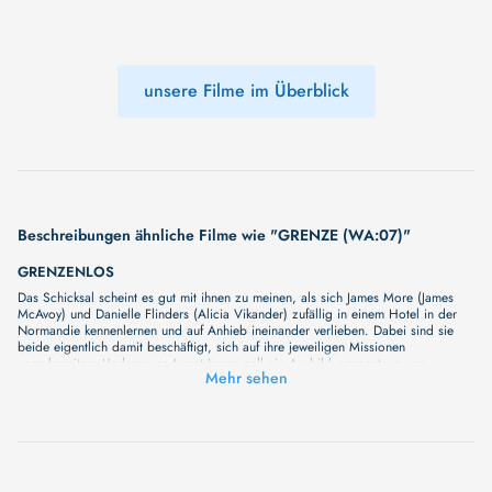
unsere Filme im Überblick
Beschreibungen ähnliche Filme wie "GRENZE (WA:07)"
GRENZENLOS
Das Schicksal scheint es gut mit ihnen zu meinen, als sich James More (James
McAvoy) und Danielle Flinders (Alicia Vikander) zufällig in einem Hotel in der
Normandie kennenlernen und auf Anhieb ineinander verlieben. Dabei sind sie
beide eigentlich damit beschäftigt, sich auf ihre jeweiligen Missionen
vorzubereiten: Undercover-Agent James soll ein Ausbildungszentrum von
Mehr sehen
Terroristen aufdecken und Danny soll als begabte Biomathematikerin nach Mitteln
und Wegen gegen den Klimawandel forschen.
EXHIBITION ON SCREEN: RENOIR & LOVE
Pierre-Auguste Renoir is one of the world’s favourite artists; a founding member
of the Impressionist movement and a constantly evolving artist, he is unmatched
at depicting human connection. The National Gallery’s blockbuster exhibition
brings together vibrant masterpieces which explore love in all its forms, bringing