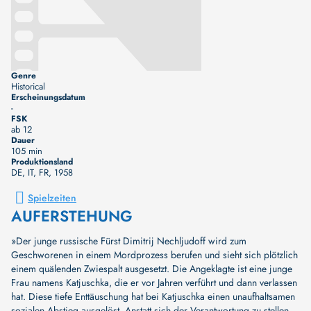
Genre
Historical
Erscheinungsdatum
-
FSK
ab 12
Dauer
105 min
Produktionsland
DE, IT, FR
, 1958
Spielzeiten
AUFERSTEHUNG
»Der junge russische Fürst Dimitrij Nechljudoff wird zum
Geschworenen in einem Mordprozess berufen und sieht sich plötzlich
einem quälenden Zwiespalt ausgesetzt. Die Angeklagte ist eine junge
Frau namens Katjuschka, die er vor Jahren verführt und dann verlassen
hat. Diese tiefe Enttäuschung hat bei Katjuschka einen unaufhaltsamen
sozialen Abstieg ausgelöst. Anstatt sich der Verantwortung zu stellen,