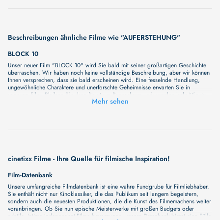
Beschreibungen ähnliche Filme wie "AUFERSTEHUNG"
BLOCK 10
Unser neuer Film "BLOCK 10" wird Sie bald mit seiner großartigen Geschichte
überraschen. Wir haben noch keine vollständige Beschreibung, aber wir können
Ihnen versprechen, dass sie bald erscheinen wird. Eine fesselnde Handlung,
ungewöhnliche Charaktere und unerforschte Geheimnisse erwarten Sie in
unserem Film. Bleiben Sie dran für etwas Besonderes - wir werden jede Minute
Mehr sehen
mehr Details enthüllen!
DER MAGIER IM KREML
Nach dem Zusammenbruch der UdSSR wird der ehemalige Künstler und Reality-
TV-Produzent Vadim Baranov zum Spindoktor eines aufstrebenden KGB-Agenten,
Wladimir Putin. Jahre später bricht er schließlich sein Schweigen und enthüllt die
Machtmaschinerie, die er selbst mitgeschaffen hat. Ein spannendes politisches
Intrigenspiel, das vor dem Hintergrund aktueller politischer Spannungen und
medialer Manipulation besondere Brisanz gewinnt und dessen Auswirkungen bis
cinetixx Filme - Ihre Quelle für filmische Inspiration!
in die heutige Zeit spürbar sind – DER MAGIER IM KREML lässt tief in die
Strukturen der Macht blicken.
Film-Datenbank
GRONAU, 07.APRIL 1945
Unsere umfangreiche Filmdatenbank ist eine wahre Fundgrube für Filmliebhaber.
Erinnerungen und Erzählungen von Gronauer Zeitzeugen zum Kriegsende im
Sie enthält nicht nur Kinoklassiker, die das Publikum seit langem begeistern,
Gespräch mit der Arbeitsgruppe "Gronau 1945". Der Eintritt für diese
sondern auch die neuesten Produktionen, die die Kunst des Filmemachens weiter
Vorstellung ist kostenfrei! Wir bitten um Reservierung.
voranbringen. Ob Sie nun epische Meisterwerke mit großen Budgets oder
DASHAVATAR
subtile, intime Independent-Filme bevorzugen, unsere Datenbank bietet eine Fülle