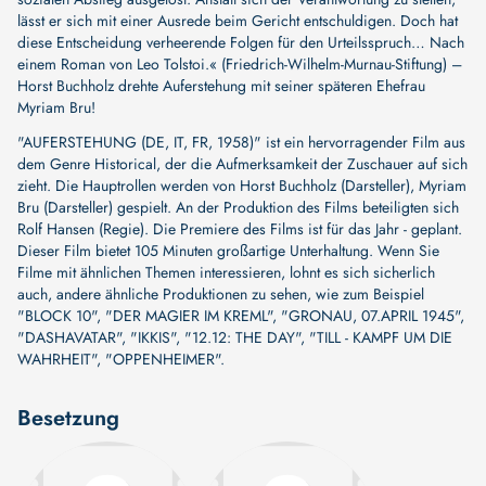
lässt er sich mit einer Ausrede beim Gericht entschuldigen. Doch hat
diese Entscheidung verheerende Folgen für den Urteilsspruch… Nach
einem Roman von Leo Tolstoi.« (Friedrich-Wilhelm-Murnau-Stiftung) –
Horst Buchholz drehte Auferstehung mit seiner späteren Ehefrau
Myriam Bru!
"AUFERSTEHUNG (DE, IT, FR, 1958)" ist ein hervorragender Film aus
dem Genre Historical, der die Aufmerksamkeit der Zuschauer auf sich
zieht. Die Hauptrollen werden von
Horst Buchholz (Darsteller)
,
Myriam
Bru (Darsteller)
gespielt. An der Produktion des Films beteiligten sich
Rolf Hansen (Regie)
. Die Premiere des Films ist für das Jahr - geplant.
Dieser Film bietet 105 Minuten großartige Unterhaltung. Wenn Sie
Filme mit ähnlichen Themen interessieren, lohnt es sich sicherlich
auch, andere ähnliche Produktionen zu sehen, wie zum Beispiel
"BLOCK 10"
,
"DER MAGIER IM KREML"
,
"GRONAU, 07.APRIL 1945"
,
"DASHAVATAR"
,
"IKKIS"
,
"12.12: THE DAY"
,
"TILL - KAMPF UM DIE
WAHRHEIT"
,
"OPPENHEIMER"
.
Besetzung