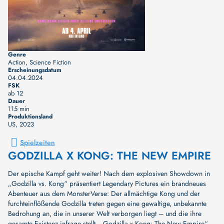
Genre
Action, Science Fiction
Erscheinungsdatum
04.04.2024
FSK
ab 12
Dauer
115 min
Produktionsland
US
, 2023
Spielzeiten
GODZILLA X KONG: THE NEW EMPIRE
Der epische Kampf geht weiter! Nach dem explosiven Showdown in
„Godzilla vs. Kong“ präsentiert Legendary Pictures ein brandneues
Abenteuer aus dem MonsterVerse: Der allmächtige Kong und der
furchteinflößende Godzilla treten gegen eine gewaltige, unbekannte
Bedrohung an, die in unserer Welt verborgen liegt – und die ihre
gesamte Existenz infrage stellt. „Godzilla x Kong: The New Empire“