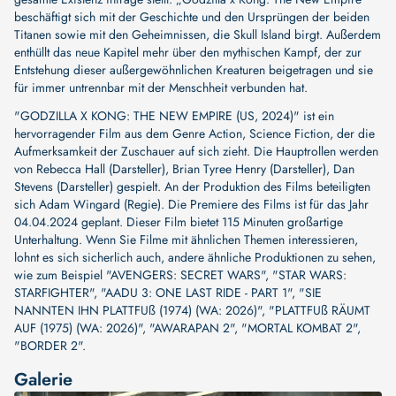
beschäftigt sich mit der Geschichte und den Ursprüngen der beiden
Titanen sowie mit den Geheimnissen, die Skull Island birgt. Außerdem
enthüllt das neue Kapitel mehr über den mythischen Kampf, der zur
Entstehung dieser außergewöhnlichen Kreaturen beigetragen und sie
für immer untrennbar mit der Menschheit verbunden hat.
"GODZILLA X KONG: THE NEW EMPIRE (US, 2024)" ist ein
hervorragender Film aus dem Genre Action, Science Fiction, der die
Aufmerksamkeit der Zuschauer auf sich zieht. Die Hauptrollen werden
von
Rebecca Hall (Darsteller)
,
Brian Tyree Henry (Darsteller)
,
Dan
Stevens (Darsteller)
gespielt. An der Produktion des Films beteiligten
sich
Adam Wingard (Regie)
. Die Premiere des Films ist für das Jahr
04.04.2024 geplant. Dieser Film bietet 115 Minuten großartige
Unterhaltung. Wenn Sie Filme mit ähnlichen Themen interessieren,
lohnt es sich sicherlich auch, andere ähnliche Produktionen zu sehen,
wie zum Beispiel
"AVENGERS: SECRET WARS"
,
"STAR WARS:
STARFIGHTER"
,
"AADU 3: ONE LAST RIDE - PART 1"
,
"SIE
NANNTEN IHN PLATTFUß (1974) (WA: 2026)"
,
"PLATTFUß RÄUMT
AUF (1975) (WA: 2026)"
,
"AWARAPAN 2"
,
"MORTAL KOMBAT 2"
,
"BORDER 2"
.
Galerie