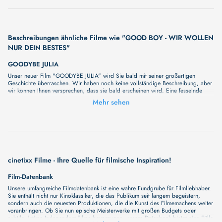
Beschreibungen ähnliche Filme wie "GOOD BOY - WIR WOLLEN
NUR DEIN BESTES"
GOODYBE JULIA
Unser neuer Film "GOODYBE JULIA" wird Sie bald mit seiner großartigen
Geschichte überraschen. Wir haben noch keine vollständige Beschreibung, aber
wir können Ihnen versprechen, dass sie bald erscheinen wird. Eine fesselnde
Handlung, ungewöhnliche Charaktere und unerforschte Geheimnisse erwarten Sie
Mehr sehen
in unserem Film. Bleiben Sie dran für etwas Besonderes - wir werden jede Minute
mehr Details enthüllen!
GOODBYE
Unser neuer Film "GOODBYE" wird Sie bald mit seiner großartigen Geschichte
überraschen. Wir haben noch keine vollständige Beschreibung, aber wir können
Ihnen versprechen, dass sie bald erscheinen wird. Eine fesselnde Handlung,
ungewöhnliche Charaktere und unerforschte Geheimnisse erwarten Sie in
cinetixx Filme - Ihre Quelle für filmische Inspiration!
unserem Film. Bleiben Sie dran für etwas Besonderes - wir werden jede Minute
mehr Details enthüllen!
Film-Datenbank
GOODNIGHT NOBODY
Unsere umfangreiche Filmdatenbank ist eine wahre Fundgrube für Filmliebhaber.
Die vier Hauptfiguren aus vier Kontinenten teilen das selbe Handicap: Sie
Sie enthält nicht nur Kinoklassiker, die das Publikum seit langem begeistern,
können nicht schlafen. Auf unterschiedliche Art stellen sie sich der Tatsache,
sondern auch die neuesten Produktionen, die die Kunst des Filmemachens weiter
ohne Unterbruch rund um die Uhr leben zu müssen. Vier Arten, Zeit zu töten.
voranbringen. Ob Sie nun epische Meisterwerke mit großen Budgets oder
Ihre Geschichten folgen dem Rhythmus der Nacht, wie flackernde Träume in
subtile, intime Independent-Filme bevorzugen, unsere Datenbank bietet eine Fülle
ruhigen Tiefschlafphasen. Erzählungen werden zu Fragmenten, der Übergang