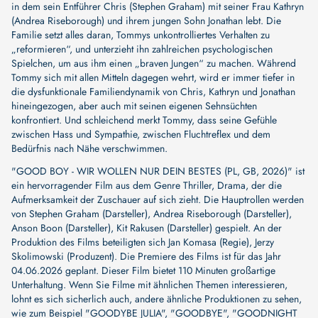
in dem sein Entführer Chris (Stephen Graham) mit seiner Frau Kathryn
(Andrea Riseborough) und ihrem jungen Sohn Jonathan lebt. Die
Familie setzt alles daran, Tommys unkontrolliertes Verhalten zu
„reformieren“, und unterzieht ihn zahlreichen psychologischen
Spielchen, um aus ihm einen „braven Jungen“ zu machen. Während
Tommy sich mit allen Mitteln dagegen wehrt, wird er immer tiefer in
die dysfunktionale Familiendynamik von Chris, Kathryn und Jonathan
hineingezogen, aber auch mit seinen eigenen Sehnsüchten
konfrontiert. Und schleichend merkt Tommy, dass seine Gefühle
zwischen Hass und Sympathie, zwischen Fluchtreflex und dem
Bedürfnis nach Nähe verschwimmen.
"GOOD BOY - WIR WOLLEN NUR DEIN BESTES (PL, GB, 2026)" ist
ein hervorragender Film aus dem Genre Thriller, Drama, der die
Aufmerksamkeit der Zuschauer auf sich zieht. Die Hauptrollen werden
von
Stephen Graham (Darsteller)
,
Andrea Riseborough (Darsteller)
,
Anson Boon (Darsteller)
,
Kit Rakusen (Darsteller)
gespielt. An der
Produktion des Films beteiligten sich
Jan Komasa (Regie)
,
Jerzy
Skolimowski (Produzent)
. Die Premiere des Films ist für das Jahr
04.06.2026 geplant. Dieser Film bietet 110 Minuten großartige
Unterhaltung. Wenn Sie Filme mit ähnlichen Themen interessieren,
lohnt es sich sicherlich auch, andere ähnliche Produktionen zu sehen,
wie zum Beispiel
"GOODYBE JULIA"
,
"GOODBYE"
,
"GOODNIGHT