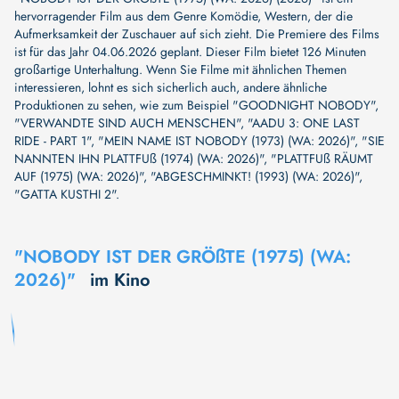
hervorragender Film aus dem Genre Komödie, Western, der die
Aufmerksamkeit der Zuschauer auf sich zieht. Die Premiere des Films
ist für das Jahr 04.06.2026 geplant. Dieser Film bietet 126 Minuten
großartige Unterhaltung. Wenn Sie Filme mit ähnlichen Themen
interessieren, lohnt es sich sicherlich auch, andere ähnliche
Produktionen zu sehen, wie zum Beispiel
"GOODNIGHT NOBODY"
,
"VERWANDTE SIND AUCH MENSCHEN"
,
"AADU 3: ONE LAST
RIDE - PART 1"
,
"MEIN NAME IST NOBODY (1973) (WA: 2026)"
,
"SIE
NANNTEN IHN PLATTFUß (1974) (WA: 2026)"
,
"PLATTFUß RÄUMT
AUF (1975) (WA: 2026)"
,
"ABGESCHMINKT! (1993) (WA: 2026)"
,
"GATTA KUSTHI 2"
.
"NOBODY IST DER GRÖßTE (1975) (WA:
2026)"
im Kino