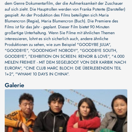
dem Genre Dokumentarfilm, der die Aufmerksamkeit der Zuschauer
auf sich zieht. Die Hauptrollen werden von
Franka Potente (Darsteller)
gespielt. An der Produktion des Films beteiligten sich
Maria
Blumencron (Regie)
,
Maria Blumencron (Buch)
. Die Premiere des
Films ist für das Jahr - geplant. Dieser Film bietet 90 Minuten
großartige Unterhaltung. Wenn Sie Filme mit ähnlichen Themen
interessieren, lohnt es sich sicherlich auch, andere ähnliche
Produktionen zu sehen, wie zum Beispiel
"GOODYBE JULIA"
,
"GOODBYE"
,
"GOODNIGHT NOBODY"
,
"GOODBYE SOUTH,
GOODBYE"
,
"EXHIBITION ON SCREEN: RENOIR & LOVE"
,
"4.000
MEILEN FREIHEIT - MIT DEM SEGELBOOT VON DER KARIBIK NACH
EUROPA"
,
"CINE CLUB MARC BLOCH: DIE ÜBERLEBENDEN TEIL
1+2"
,
"WHAM! 10 DAYS IN CHINA"
.
Galerie