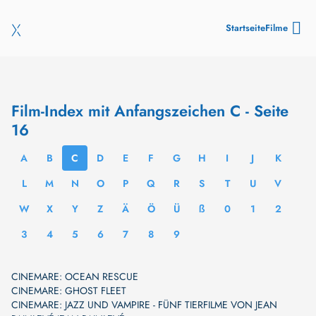
Startseite
Filme
Film-Index mit Anfangszeichen C - Seite
16
A
B
C
D
E
F
G
H
I
J
K
L
M
N
O
P
Q
R
S
T
U
V
W
X
Y
Z
Ä
Ö
Ü
ß
0
1
2
3
4
5
6
7
8
9
CINEMARE: OCEAN RESCUE
CINEMARE: GHOST FLEET
CINEMARE: JAZZ UND VAMPIRE - FÜNF TIERFILME VON JEAN