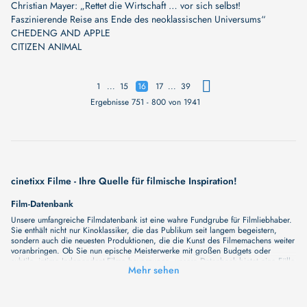
Christian Mayer: „Rettet die Wirtschaft … vor sich selbst!
Faszinierende Reise ans Ende des neoklassischen Universums“
CHEDENG AND APPLE
CITIZEN ANIMAL
...
...
1
15
16
17
39
Ergebnisse 751 - 800 von 1941
cinetixx Filme - Ihre Quelle für filmische Inspiration!
Film-Datenbank
Unsere umfangreiche Filmdatenbank ist eine wahre Fundgrube für Filmliebhaber.
Sie enthält nicht nur Kinoklassiker, die das Publikum seit langem begeistern,
sondern auch die neuesten Produktionen, die die Kunst des Filmemachens weiter
voranbringen. Ob Sie nun epische Meisterwerke mit großen Budgets oder
subtile, intime Independent-Filme bevorzugen, unsere Datenbank bietet eine Fülle
Mehr sehen
von Inhalten, die Ihr Herz und Ihren Geist berühren werden. Beim Durchstöbern
unserer Angebote haben Sie die Möglichkeit, eine Vielzahl von Filmgenres zu
entdecken, von Dramen über Komödien und Horrorfilme bis hin zu Romanzen.
Auch die Erkundung verschiedener Regiestile kommt nicht zu kurz, von