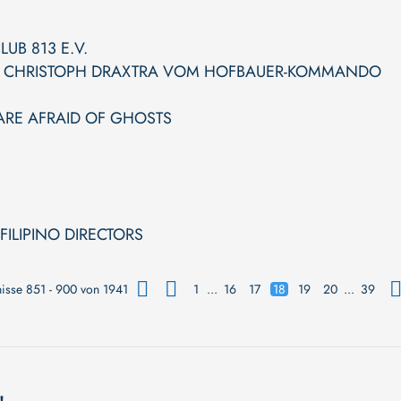
UB 813 E.V.
ND CHRISTOPH DRAXTRA VOM HOFBAUER-KOMMANDO
ARE AFRAID OF GHOSTS
ILIPINO DIRECTORS
isse 851 - 900 von 1941
1
...
16
17
18
19
20
...
39