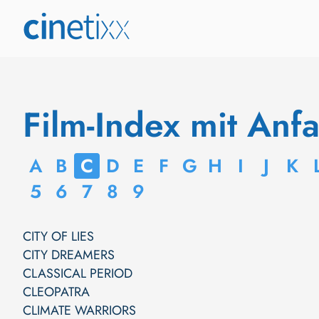
Film-Index mit Anf
A
B
C
D
E
F
G
H
I
J
K
5
6
7
8
9
CITY OF LIES
CITY DREAMERS
CLASSICAL PERIOD
CLEOPATRA
CLIMATE WARRIORS