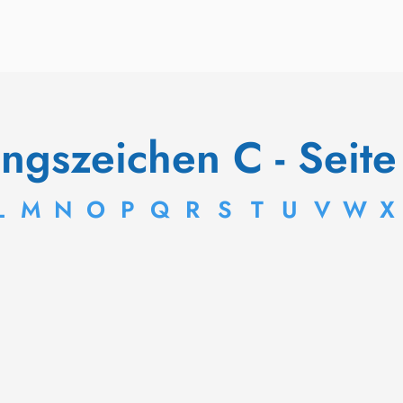
angszeichen C - Seite
L
M
N
O
P
Q
R
S
T
U
V
W
X