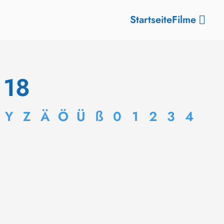
Startseite
Filme
 18
Y
Z
Ä
Ö
Ü
ß
0
1
2
3
4