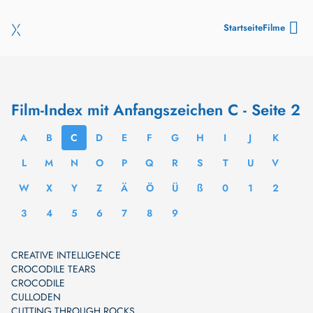
Startseite
Filme
Film-Index mit Anfangszeichen C - Seite 2
A
B
C
D
E
F
G
H
I
J
K
L
M
N
O
P
Q
R
S
T
U
V
W
X
Y
Z
Ä
Ö
Ü
ß
0
1
2
3
4
5
6
7
8
9
CREATIVE INTELLIGENCE
CROCODILE TEARS
CROCODILE
CULLODEN
CUTTING THROUGH ROCKS