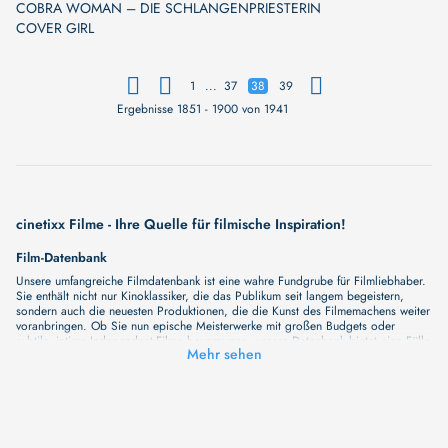
COBRA WOMAN – DIE SCHLANGENPRIESTERIN
COVER GIRL
...
1
37
38
39
Ergebnisse 1851 - 1900 von 1941
cinetixx Filme - Ihre Quelle für filmische Inspiration!
Film-Datenbank
Unsere umfangreiche Filmdatenbank ist eine wahre Fundgrube für Filmliebhaber.
Sie enthält nicht nur Kinoklassiker, die das Publikum seit langem begeistern,
sondern auch die neuesten Produktionen, die die Kunst des Filmemachens weiter
voranbringen. Ob Sie nun epische Meisterwerke mit großen Budgets oder
subtile, intime Independent-Filme bevorzugen, unsere Datenbank bietet eine Fülle
Mehr sehen
von Inhalten, die Ihr Herz und Ihren Geist berühren werden. Beim Durchstöbern
unserer Angebote haben Sie die Möglichkeit, eine Vielzahl von Filmgenres zu
entdecken, von Dramen über Komödien und Horrorfilme bis hin zu Romanzen.
Auch die Erkundung verschiedener Regiestile kommt nicht zu kurz, von
klassischen Erzählungen bis hin zu Experimenten mit Form und Inhalt. Wir
wollen, dass unsere Plattform mehr ist als nur ein Ort, an dem man beliebte
Hollywood-Hits findet. Natürlich gibt es auch diese, aber darüber hinaus