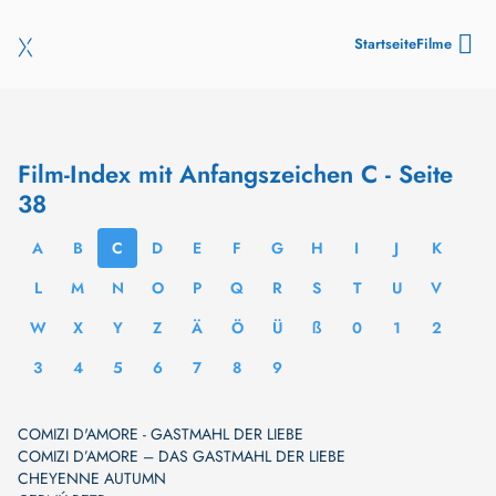
Startseite
Filme
Film-Index mit Anfangszeichen C - Seite
38
A
B
C
D
E
F
G
H
I
J
K
L
M
N
O
P
Q
R
S
T
U
V
W
X
Y
Z
Ä
Ö
Ü
ß
0
1
2
3
4
5
6
7
8
9
COMIZI D'AMORE - GASTMAHL DER LIEBE
COMIZI D’AMORE – DAS GASTMAHL DER LIEBE
CHEYENNE AUTUMN