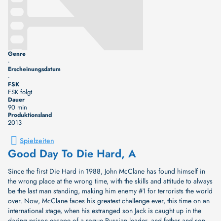
Genre
-
Erscheinungsdatum
-
FSK
FSK folgt
Dauer
90 min
Produktionsland
2013
Spielzeiten
Good Day To Die Hard, A
Since the first Die Hard in 1988, John McClane has found himself in
the wrong place at the wrong time, with the skills and attitude to always
be the last man standing, making him enemy #1 for terrorists the world
over. Now, McClane faces his greatest challenge ever, this time on an
international stage, when his estranged son Jack is caught up in the
daring prison escape of a rogue Russian leader, and father and son