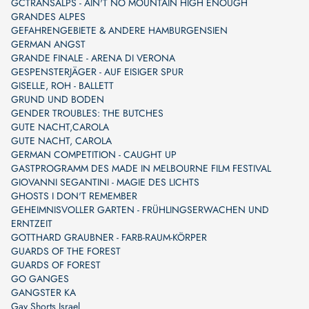
GCTRANSALPS - AIN'T NO MOUNTAIN HIGH ENOUGH
GRANDES ALPES
GEFAHRENGEBIETE & ANDERE HAMBURGENSIEN
GERMAN ANGST
GRANDE FINALE - ARENA DI VERONA
GESPENSTERJÄGER - AUF EISIGER SPUR
GISELLE, ROH - BALLETT
GRUND UND BODEN
GENDER TROUBLES: THE BUTCHES
GUTE NACHT,CAROLA
GUTE NACHT, CAROLA
GERMAN COMPETITION - CAUGHT UP
GASTPROGRAMM DES MADE IN MELBOURNE FILM FESTIVAL
GIOVANNI SEGANTINI - MAGIE DES LICHTS
GHOSTS I DON'T REMEMBER
GEHEIMNISVOLLER GARTEN - FRÜHLINGSERWACHEN UND
ERNTZEIT
GOTTHARD GRAUBNER - FARB-RAUM-KÖRPER
GUARDS OF THE FOREST
GUARDS OF FOREST
GO GANGES
GANGSTER KA
Gay Shorts Israel