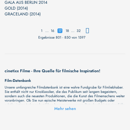
GALA AUS BERLIN 2014
GOLD (2014)
GRACELAND (2014)
...
...
1
16
17
18
32
Ergebnisse 801 - 850 von 1597
cinetixx Filme - Ihre Quelle für filmische Inspiration!
Film-Datenbank
Unsere umfangreiche Filmdatenbank ist eine wahre Fundgrube für Filmliebhaber.
Sie enthält nicht nur Kinoklassiker, die das Publikum seit langem begeistern,
sondern auch die neuesten Produktionen, die die Kunst des Filmemachens weiter
voranbringen. Ob Sie nun epische Meisterwerke mit großen Budgets oder
subtile, intime Independent-Filme bevorzugen, unsere Datenbank bietet eine Fülle
Mehr sehen
von Inhalten, die Ihr Herz und Ihren Geist berühren werden. Beim Durchstöbern
unserer Angebote haben Sie die Möglichkeit, eine Vielzahl von Filmgenres zu
entdecken, von Dramen über Komödien und Horrorfilme bis hin zu Romanzen.
Auch die Erkundung verschiedener Regiestile kommt nicht zu kurz, von
klassischen Erzählungen bis hin zu Experimenten mit Form und Inhalt. Wir