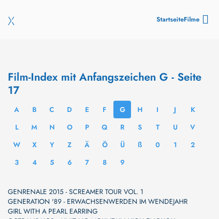
Startseite
Filme
Film-Index mit Anfangszeichen G - Seite
17
A
B
C
D
E
F
G
H
I
J
K
L
M
N
O
P
Q
R
S
T
U
V
W
X
Y
Z
Ä
Ö
Ü
ß
0
1
2
3
4
5
6
7
8
9
GENRENALE 2015 - SCREAMER TOUR VOL. 1
GENERATION '89 - ERWACHSENWERDEN IM WENDEJAHR
GIRL WITH A PEARL EARRING