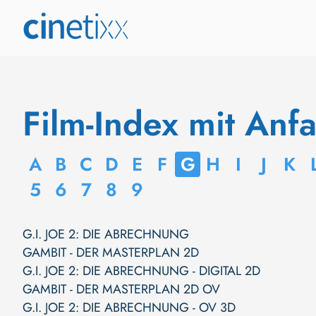
Film-Index mit Anf
A
B
C
D
E
F
G
H
I
J
K
5
6
7
8
9
G.I. JOE 2: DIE ABRECHNUNG
GAMBIT - DER MASTERPLAN 2D
G.I. JOE 2: DIE ABRECHNUNG - DIGITAL 2D
GAMBIT - DER MASTERPLAN 2D OV
G.I. JOE 2: DIE ABRECHNUNG - OV 3D