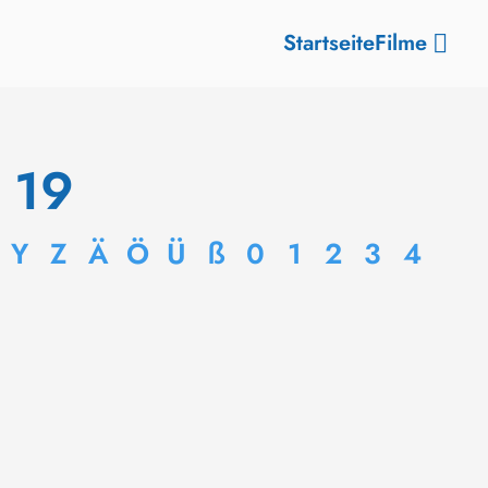
Startseite
Filme
e 19
Y
Z
Ä
Ö
Ü
ß
0
1
2
3
4