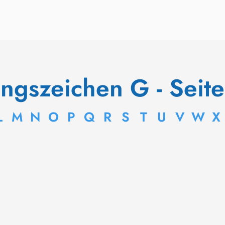
angszeichen G - Seit
L
M
N
O
P
Q
R
S
T
U
V
W
X