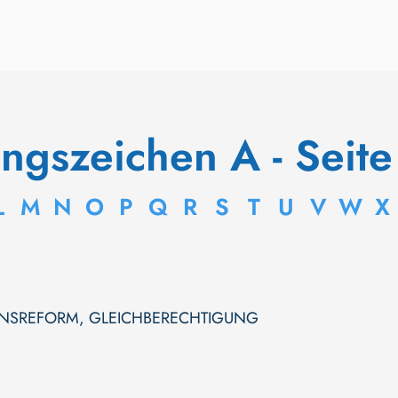
angszeichen A - Seite
L
M
N
O
P
Q
R
S
T
U
V
W
X
ENSREFORM, GLEICHBERECHTIGUNG