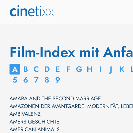
Film-Index mit Anf
A
B
C
D
E
F
G
H
I
J
K
5
6
7
8
9
AMARA AND THE SECOND MARRIAGE
AMAZONEN DER AVANTGARDE: MODERNITÄT, LEB
AMBIVALENZ
AMERS GESCHICHTE
AMERICAN ANIMALS