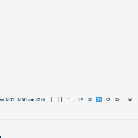
se 1501 - 1550 von 3285
1
...
29
30
31
32
33
...
66