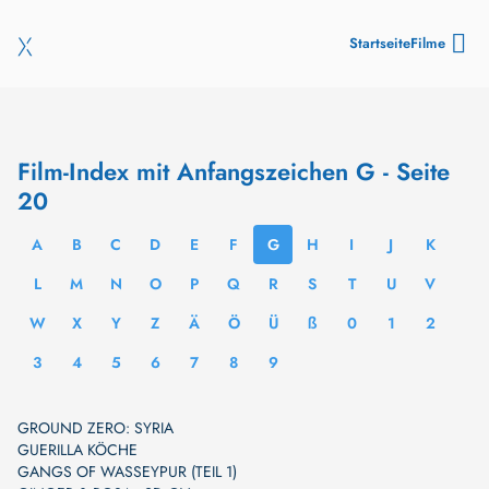
Startseite
Filme
Film-Index mit Anfangszeichen G - Seite
20
A
B
C
D
E
F
G
H
I
J
K
L
M
N
O
P
Q
R
S
T
U
V
W
X
Y
Z
Ä
Ö
Ü
ß
0
1
2
3
4
5
6
7
8
9
GROUND ZERO: SYRIA
GUERILLA KÖCHE
GANGS OF WASSEYPUR (TEIL 1)