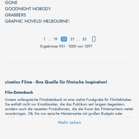
GONE
GOODNIGHT NOBODY
GRABBERS
GRAPHIC NOVELS! MELBOURNE!
...
...
1
19
20
21
32
Ergebnisse 951 - 1000 von 1597
cinetixx Filme - Ihre Quelle für filmische Inspiration!
Film-Datenbank
Unsere umfangreiche Filmdatenbank ist eine wahre Fundgrube für Filmliebhaber.
Sie enthält nicht nur Kinoklassiker, die das Publikum seit langem begeistern,
sondern auch die neuesten Produktionen, die die Kunst des Filmemachens weiter
voranbringen. Ob Sie nun epische Meisterwerke mit großen Budgets oder
subtile, intime Independent-Filme bevorzugen, unsere Datenbank bietet eine Fülle
Mehr sehen
von Inhalten, die Ihr Herz und Ihren Geist berühren werden. Beim Durchstöbern
unserer Angebote haben Sie die Möglichkeit, eine Vielzahl von Filmgenres zu
entdecken, von Dramen über Komödien und Horrorfilme bis hin zu Romanzen.
Auch die Erkundung verschiedener Regiestile kommt nicht zu kurz, von