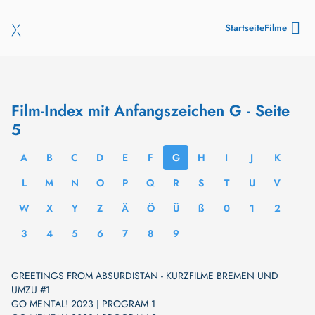
Startseite
Filme
Film-Index mit Anfangszeichen G - Seite
5
A
B
C
D
E
F
G
H
I
J
K
L
M
N
O
P
Q
R
S
T
U
V
W
X
Y
Z
Ä
Ö
Ü
ß
0
1
2
3
4
5
6
7
8
9
GREETINGS FROM ABSURDISTAN - KURZFILME BREMEN UND
UMZU #1
GO MENTAL! 2023 | PROGRAM 1