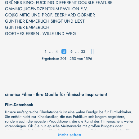
GRÜNES KINO: FUCKING DIFFERENT DOUBLE FEATURE
GAMING JUGENDZENTRUM PAVILLON E.V.
GOJKO MITIC UND PROF. EBERHARD GÖRNER
GUNTHER EMMERLICH SINGT UND LIEST
GUNTHER EMMERLICH
GOETHES ERBEN - WILLE UND WEG
...
...
1
4
5
6
32
Ergebnisse 201 - 250 von 1596
cinetixx Filme - Ihre Quelle für filmische Inspiration!
Film-Datenbank
Unsere umfangreiche Filmdatenbank ist eine wahre Fundgrube für Filmliebhaber.
Sie enthält nicht nur Kinoklassiker, die das Publikum seit langem begeistern,
sondern auch die neuesten Produktionen, die die Kunst des Filmemachens weiter
voranbringen. Ob Sie nun epische Meisterwerke mit großen Budgets oder
subtile, intime Independent-Filme bevorzugen, unsere Datenbank bietet eine Fülle
Mehr sehen
von Inhalten, die Ihr Herz und Ihren Geist berühren werden. Beim Durchstöbern